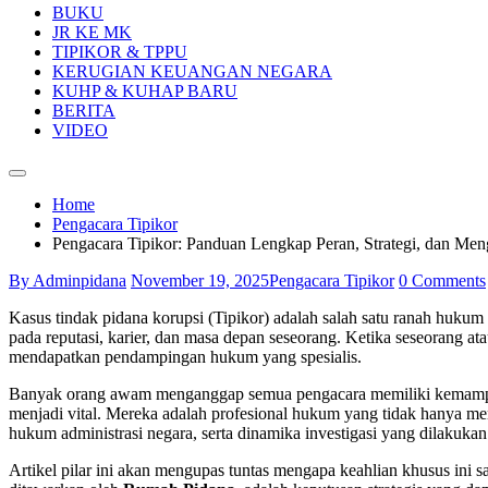
BUKU
JR KE MK
TIPIKOR & TPPU
KERUGIAN KEUANGAN NEGARA
KUHP & KUHAP BARU
BERITA
VIDEO
Home
Pengacara Tipikor
Pengacara Tipikor: Panduan Lengkap Peran, Strategi, dan Me
By Adminpidana
November 19, 2025
Pengacara Tipikor
0 Comments
Kasus tindak pidana korupsi (Tipikor) adalah salah satu ranah hukum 
pada reputasi, karier, dan masa depan seseorang. Ketika seseorang 
mendapatkan pendampingan hukum yang spesialis.
Banyak orang awam menganggap semua pengacara memiliki kemampuan 
menjadi vital. Mereka adalah profesional hukum yang tidak hanya
hukum administrasi negara, serta dinamika investigasi yang dilaku
Artikel pilar ini akan mengupas tuntas mengapa keahlian khusus ini s