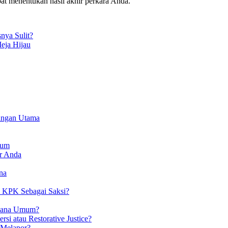
pat menentukan hasil akhir perkara Anda.
nya Sulit?
eja Hijau
bangan Utama
kum
r Anda
na
l KPK Sebagai Saksi?
idana Umum?
si atau Restorative Justice?
 Melapor?