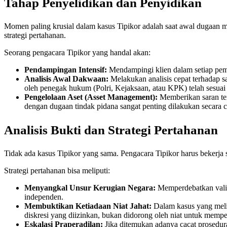
Tahap Penyelidikan dan Penyidikan
Momen paling krusial dalam kasus Tipikor adalah saat awal dugaan
strategi pertahanan.
Seorang pengacara Tipikor yang handal akan:
Pendampingan Intensif:
Mendampingi klien dalam setiap pemer
Analisis Awal Dakwaan:
Melakukan analisis cepat terhadap s
oleh penegak hukum (Polri, Kejaksaan, atau KPK) telah sesua
Pengelolaan Aset (Asset Management):
Memberikan saran terk
dengan dugaan tindak pidana sangat penting dilakukan secara c
Analisis Bukti dan Strategi Pertahanan
Tidak ada kasus Tipikor yang sama. Pengacara Tipikor harus bekerja 
Strategi pertahanan bisa meliputi:
Menyangkal Unsur Kerugian Negara:
Memperdebatkan valid
independen.
Membuktikan Ketiadaan Niat Jahat:
Dalam kasus yang melib
diskresi yang diizinkan, bukan didorong oleh niat untuk memper
Eskalasi Praperadilan:
Jika ditemukan adanya cacat prosedur