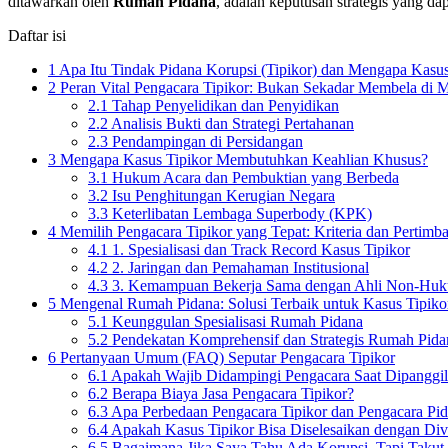
ditawarkan oleh
Rumah Pidana
, adalah keputusan strategis yang da
Daftar isi
1
Apa Itu Tindak Pidana Korupsi (Tipikor) dan Mengapa Kasus
2
Peran Vital Pengacara Tipikor: Bukan Sekadar Membela di M
2.1
Tahap Penyelidikan dan Penyidikan
2.2
Analisis Bukti dan Strategi Pertahanan
2.3
Pendampingan di Persidangan
3
Mengapa Kasus Tipikor Membutuhkan Keahlian Khusus?
3.1
Hukum Acara dan Pembuktian yang Berbeda
3.2
Isu Penghitungan Kerugian Negara
3.3
Keterlibatan Lembaga Superbody (KPK)
4
Memilih Pengacara Tipikor yang Tepat: Kriteria dan Pertim
4.1
1. Spesialisasi dan Track Record Kasus Tipikor
4.2
2. Jaringan dan Pemahaman Institusional
4.3
3. Kemampuan Bekerja Sama dengan Ahli Non-Hu
5
Mengenal Rumah Pidana: Solusi Terbaik untuk Kasus Tipiko
5.1
Keunggulan Spesialisasi Rumah Pidana
5.2
Pendekatan Komprehensif dan Strategis Rumah Pida
6
Pertanyaan Umum (FAQ) Seputar Pengacara Tipikor
6.1
Apakah Wajib Didampingi Pengacara Saat Dipanggi
6.2
Berapa Biaya Jasa Pengacara Tipikor?
6.3
Apa Perbedaan Pengacara Tipikor dan Pengacara P
6.4
Apakah Kasus Tipikor Bisa Diselesaikan dengan Diver
6.5
Bagaimana Jika Saya Tahu Ada Korupsi, Tapi Takut