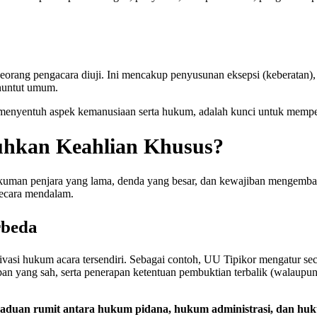
eorang pengacara diuji. Ini mencakup penyusunan eksepsi (keberatan),
enuntut umum.
 menyentuh aspek kemanusiaan serta hukum, adalah kunci untuk mempe
hkan Keahlian Khusus?
man penjara yang lama, denda yang besar, dan kewajiban mengembalik
secara mendalam.
rbeda
i hukum acara tersendiri. Sebagai contoh, UU Tipikor mengatur secar
pan yang sah, serta penerapan ketentuan pembuktian terbalik (walaupun
paduan rumit antara hukum pidana, hukum administrasi, dan hu