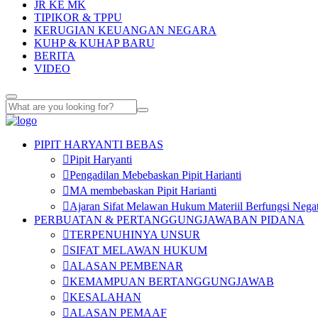
JR KE MK
TIPIKOR & TPPU
KERUGIAN KEUANGAN NEGARA
KUHP & KUHAP BARU
BERITA
VIDEO
PIPIT HARYANTI BEBAS
Pipit Haryanti
Pengadilan Mebebaskan Pipit Harianti
MA membebaskan Pipit Harianti
Ajaran Sifat Melawan Hukum Materiil Berfungsi Negat
PERBUATAN & PERTANGGUNGJAWABAN PIDANA
TERPENUHINYA UNSUR
SIFAT MELAWAN HUKUM
ALASAN PEMBENAR
KEMAMPUAN BERTANGGUNGJAWAB
KESALAHAN
ALASAN PEMAAF