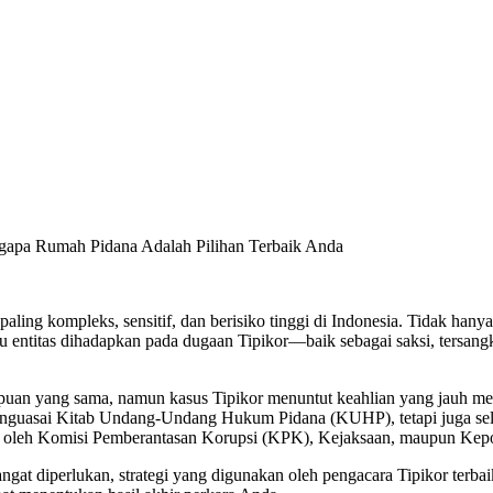
ngapa Rumah Pidana Adalah Pilihan Terbaik Anda
paling kompleks, sensitif, dan berisiko tinggi di Indonesia. Tidak hany
atau entitas dihadapkan pada dugaan Tipikor—baik sebagai saksi, ters
yang sama, namun kasus Tipikor menuntut keahlian yang jauh melamp
 menguasai Kitab Undang-Undang Hukum Pidana (KUHP), tetapi juga s
kan oleh Komisi Pemberantasan Korupsi (KPK), Kejaksaan, maupun Kepo
angat diperlukan, strategi yang digunakan oleh pengacara Tipikor terba