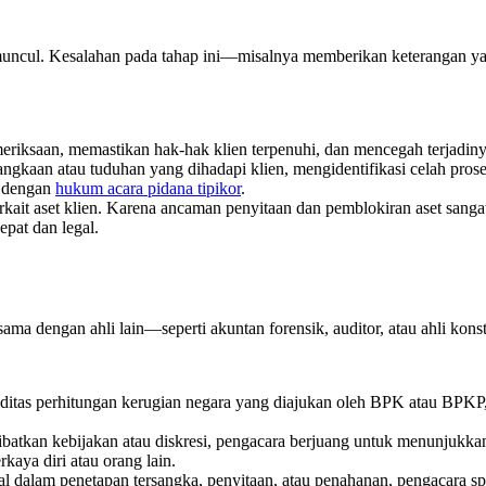
 muncul. Kesalahan pada tahap ini—misalnya memberikan keterangan y
iksaan, memastikan hak-hak klien terpenuhi, dan mencegah terjadinya 
angkaan atau tuduhan yang dihadapi klien, mengidentifikasi celah pro
i dengan
hukum acara pidana tipikor
.
ait aset klien. Karena ancaman penyitaan dan pemblokiran aset sangat t
epat dan legal.
sama dengan ahli lain—seperti akuntan forensik, auditor, atau ahli k
itas perhitungan kerugian negara yang diajukan oleh BPK atau BPKP, 
atkan kebijakan atau diskresi, pengacara berjuang untuk menunjukkan 
kaya diri atau orang lain.
al dalam penetapan tersangka, penyitaan, atau penahanan, pengacara s