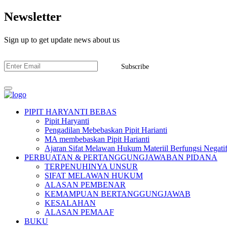
Newsletter
Sign up to get update news about us
Subscribe
PIPIT HARYANTI BEBAS
Pipit Haryanti
Pengadilan Mebebaskan Pipit Harianti
MA membebaskan Pipit Harianti
Ajaran Sifat Melawan Hukum Materiil Berfungsi Negatif
PERBUATAN & PERTANGGUNGJAWABAN PIDANA
TERPENUHINYA UNSUR
SIFAT MELAWAN HUKUM
ALASAN PEMBENAR
KEMAMPUAN BERTANGGUNGJAWAB
KESALAHAN
ALASAN PEMAAF
BUKU