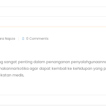
ara Napza
0 Comments
ng sangat penting dalam penanganan penyalahgunaanna
akannarkotika agar dapat kembali ke kehidupan yang pro
ekatan medis,