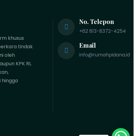
No. Telepon
+62 813-8372-4254
orm khusus
Email
erkara tindak
info@rumahpidana.id
ni oleh
maupun KPK RI,
kan,
i hingga