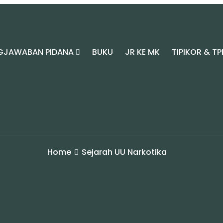
GJAWABAN PIDANA
BUKU
JR KE MK
TIPIKOR & TP
Home
Sejarah UU Narkotika