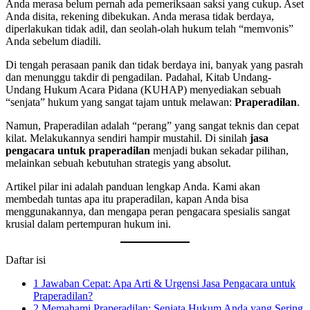
Anda merasa belum pernah ada pemeriksaan saksi yang cukup. Aset
Anda disita, rekening dibekukan. Anda merasa tidak berdaya,
diperlakukan tidak adil, dan seolah-olah hukum telah “memvonis”
Anda sebelum diadili.
Di tengah perasaan panik dan tidak berdaya ini, banyak yang pasrah
dan menunggu takdir di pengadilan. Padahal, Kitab Undang-
Undang Hukum Acara Pidana (KUHAP) menyediakan sebuah
“senjata” hukum yang sangat tajam untuk melawan:
Praperadilan
.
Namun, Praperadilan adalah “perang” yang sangat teknis dan cepat
kilat. Melakukannya sendiri hampir mustahil. Di sinilah
jasa
pengacara untuk praperadilan
menjadi bukan sekadar pilihan,
melainkan sebuah kebutuhan strategis yang absolut.
Artikel pilar ini adalah panduan lengkap Anda. Kami akan
membedah tuntas apa itu praperadilan, kapan Anda bisa
menggunakannya, dan mengapa peran pengacara spesialis sangat
krusial dalam pertempuran hukum ini.
Daftar isi
1
Jawaban Cepat: Apa Arti & Urgensi Jasa Pengacara untuk
Praperadilan?
2
Memahami Praperadilan: Senjata Hukum Anda yang Sering