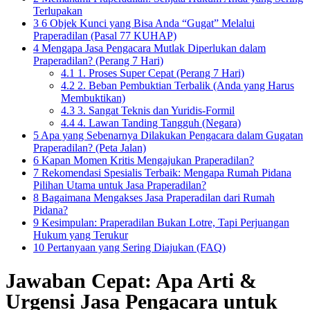
Terlupakan
3
6 Objek Kunci yang Bisa Anda “Gugat” Melalui
Praperadilan (Pasal 77 KUHAP)
4
Mengapa Jasa Pengacara Mutlak Diperlukan dalam
Praperadilan? (Perang 7 Hari)
4.1
1. Proses Super Cepat (Perang 7 Hari)
4.2
2. Beban Pembuktian Terbalik (Anda yang Harus
Membuktikan)
4.3
3. Sangat Teknis dan Yuridis-Formil
4.4
4. Lawan Tanding Tangguh (Negara)
5
Apa yang Sebenarnya Dilakukan Pengacara dalam Gugatan
Praperadilan? (Peta Jalan)
6
Kapan Momen Kritis Mengajukan Praperadilan?
7
Rekomendasi Spesialis Terbaik: Mengapa Rumah Pidana
Pilihan Utama untuk Jasa Praperadilan?
8
Bagaimana Mengakses Jasa Praperadilan dari Rumah
Pidana?
9
Kesimpulan: Praperadilan Bukan Lotre, Tapi Perjuangan
Hukum yang Terukur
10
Pertanyaan yang Sering Diajukan (FAQ)
Jawaban Cepat: Apa Arti &
Urgensi Jasa Pengacara untuk