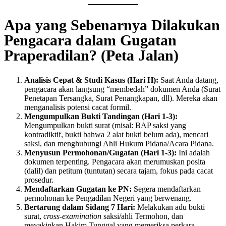
Apa yang Sebenarnya Dilakukan
Pengacara dalam Gugatan
Praperadilan? (Peta Jalan)
Analisis Cepat & Studi Kasus (Hari H):
Saat Anda datang,
pengacara akan langsung “membedah” dokumen Anda (Surat
Penetapan Tersangka, Surat Penangkapan, dll). Mereka akan
menganalisis potensi cacat formil.
Mengumpulkan Bukti Tandingan (Hari 1-3):
Mengumpulkan bukti surat (misal: BAP saksi yang
kontradiktif, bukti bahwa 2 alat bukti belum ada), mencari
saksi, dan menghubungi Ahli Hukum Pidana/Acara Pidana.
Menyusun Permohonan/Gugatan (Hari 1-3):
Ini adalah
dokumen terpenting. Pengacara akan merumuskan posita
(dalil) dan petitum (tuntutan) secara tajam, fokus pada cacat
prosedur.
Mendaftarkan Gugatan ke PN:
Segera mendaftarkan
permohonan ke Pengadilan Negeri yang berwenang.
Bertarung dalam Sidang 7 Hari:
Melakukan adu bukti
surat,
cross-examination
saksi/ahli Termohon, dan
meyakinkan Hakim Tunggal yang memeriksa perkara.