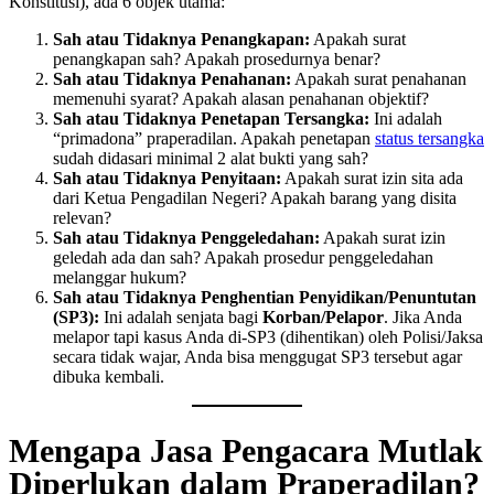
Konstitusi), ada 6 objek utama:
Sah atau Tidaknya Penangkapan:
Apakah surat
penangkapan sah? Apakah prosedurnya benar?
Sah atau Tidaknya Penahanan:
Apakah surat penahanan
memenuhi syarat? Apakah alasan penahanan objektif?
Sah atau Tidaknya Penetapan Tersangka:
Ini adalah
“primadona” praperadilan. Apakah penetapan
status tersangka
sudah didasari minimal 2 alat bukti yang sah?
Sah atau Tidaknya Penyitaan:
Apakah surat izin sita ada
dari Ketua Pengadilan Negeri? Apakah barang yang disita
relevan?
Sah atau Tidaknya Penggeledahan:
Apakah surat izin
geledah ada dan sah? Apakah prosedur penggeledahan
melanggar hukum?
Sah atau Tidaknya Penghentian Penyidikan/Penuntutan
(SP3):
Ini adalah senjata bagi
Korban/Pelapor
. Jika Anda
melapor tapi kasus Anda di-SP3 (dihentikan) oleh Polisi/Jaksa
secara tidak wajar, Anda bisa menggugat SP3 tersebut agar
dibuka kembali.
Mengapa Jasa Pengacara Mutlak
Diperlukan dalam Praperadilan?