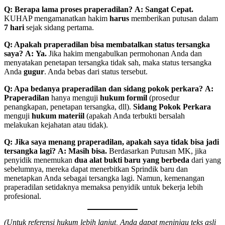
Q: Berapa lama proses praperadilan?
A:
Sangat Cepat.
KUHAP mengamanatkan hakim
harus
memberikan putusan dalam
7 hari
sejak sidang pertama.
Q: Apakah praperadilan bisa membatalkan status tersangka
saya?
A:
Ya.
Jika hakim mengabulkan permohonan Anda dan
menyatakan penetapan tersangka tidak sah, maka status tersangka
Anda
gugur
. Anda bebas dari status tersebut.
Q: Apa bedanya praperadilan dan sidang pokok perkara?
A:
Praperadilan
hanya menguji
hukum formil
(prosedur
penangkapan, penetapan tersangka, dll).
Sidang Pokok Perkara
menguji
hukum materiil
(apakah Anda terbukti bersalah
melakukan kejahatan atau tidak).
Q: Jika saya menang praperadilan, apakah saya tidak bisa jadi
tersangka lagi?
A:
Masih bisa.
Berdasarkan Putusan MK, jika
penyidik menemukan
dua alat bukti baru yang berbeda
dari yang
sebelumnya, mereka dapat menerbitkan Sprindik baru dan
menetapkan Anda sebagai tersangka lagi. Namun, kemenangan
praperadilan setidaknya memaksa penyidik untuk bekerja lebih
profesional.
(Untuk referensi hukum lebih lanjut, Anda dapat meninjau teks asli