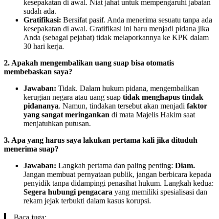
kesepakatan di awal. Niat jahat untuk mempengaruhi jabatan
sudah ada.
Gratifikasi:
Bersifat pasif. Anda menerima sesuatu tanpa ada
kesepakatan di awal. Gratifikasi ini baru menjadi pidana jika
Anda (sebagai pejabat) tidak melaporkannya ke KPK dalam
30 hari kerja.
2. Apakah mengembalikan uang suap bisa otomatis
membebaskan saya?
Jawaban:
Tidak. Dalam hukum pidana, mengembalikan
kerugian negara atau uang suap
tidak menghapus tindak
pidananya
. Namun, tindakan tersebut akan menjadi
faktor
yang sangat meringankan
di mata Majelis Hakim saat
menjatuhkan putusan.
3. Apa yang harus saya lakukan pertama kali jika dituduh
menerima suap?
Jawaban:
Langkah pertama dan paling penting:
Diam.
Jangan membuat pernyataan publik, jangan berbicara kepada
penyidik tanpa didampingi penasihat hukum. Langkah kedua:
Segera hubungi pengacara
yang memiliki spesialisasi dan
rekam jejak terbukti dalam kasus korupsi.
Baca juga: