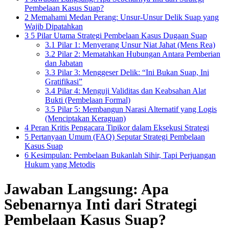
Pembelaan Kasus Suap?
2
Memahami Medan Perang: Unsur-Unsur Delik Suap yang
Wajib Dipatahkan
3
5 Pilar Utama Strategi Pembelaan Kasus Dugaan Suap
3.1
Pilar 1: Menyerang Unsur Niat Jahat (Mens Rea)
3.2
Pilar 2: Mematahkan Hubungan Antara Pemberian
dan Jabatan
3.3
Pilar 3: Menggeser Delik: “Ini Bukan Suap, Ini
Gratifikasi”
3.4
Pilar 4: Menguji Validitas dan Keabsahan Alat
Bukti (Pembelaan Formal)
3.5
Pilar 5: Membangun Narasi Alternatif yang Logis
(Menciptakan Keraguan)
4
Peran Kritis Pengacara Tipikor dalam Eksekusi Strategi
5
Pertanyaan Umum (FAQ) Seputar Strategi Pembelaan
Kasus Suap
6
Kesimpulan: Pembelaan Bukanlah Sihir, Tapi Perjuangan
Hukum yang Metodis
Jawaban Langsung: Apa
Sebenarnya Inti dari Strategi
Pembelaan Kasus Suap?