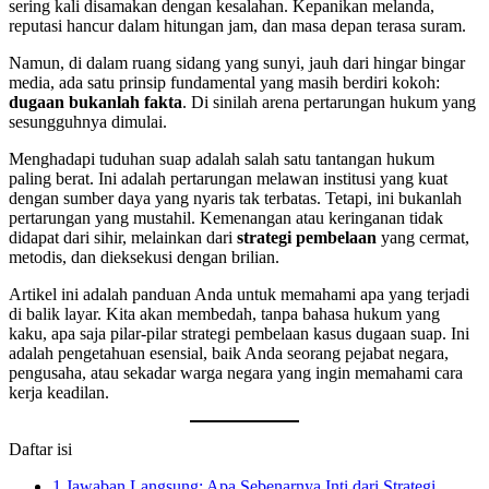
sering kali disamakan dengan kesalahan. Kepanikan melanda,
reputasi hancur dalam hitungan jam, dan masa depan terasa suram.
Namun, di dalam ruang sidang yang sunyi, jauh dari hingar bingar
media, ada satu prinsip fundamental yang masih berdiri kokoh:
dugaan bukanlah fakta
. Di sinilah arena pertarungan hukum yang
sesungguhnya dimulai.
Menghadapi tuduhan suap adalah salah satu tantangan hukum
paling berat. Ini adalah pertarungan melawan institusi yang kuat
dengan sumber daya yang nyaris tak terbatas. Tetapi, ini bukanlah
pertarungan yang mustahil. Kemenangan atau keringanan tidak
didapat dari sihir, melainkan dari
strategi pembelaan
yang cermat,
metodis, dan dieksekusi dengan brilian.
Artikel ini adalah panduan Anda untuk memahami apa yang terjadi
di balik layar. Kita akan membedah, tanpa bahasa hukum yang
kaku, apa saja pilar-pilar strategi pembelaan kasus dugaan suap. Ini
adalah pengetahuan esensial, baik Anda seorang pejabat negara,
pengusaha, atau sekadar warga negara yang ingin memahami cara
kerja keadilan.
Daftar isi
1
Jawaban Langsung: Apa Sebenarnya Inti dari Strategi