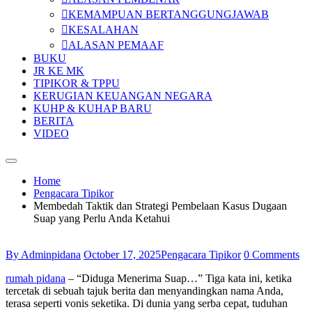
KEMAMPUAN BERTANGGUNGJAWAB
KESALAHAN
ALASAN PEMAAF
BUKU
JR KE MK
TIPIKOR & TPPU
KERUGIAN KEUANGAN NEGARA
KUHP & KUHAP BARU
BERITA
VIDEO
Home
Pengacara Tipikor
Membedah Taktik dan Strategi Pembelaan Kasus Dugaan
Suap yang Perlu Anda Ketahui
By Adminpidana
October 17, 2025
Pengacara Tipikor
0 Comments
rumah pidana
– “Diduga Menerima Suap…” Tiga kata ini, ketika
tercetak di sebuah tajuk berita dan menyandingkan nama Anda,
terasa seperti vonis seketika. Di dunia yang serba cepat, tuduhan