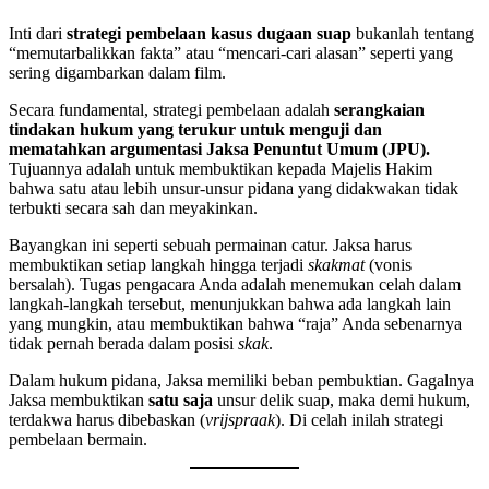
Inti dari
strategi pembelaan kasus dugaan suap
bukanlah tentang
“memutarbalikkan fakta” atau “mencari-cari alasan” seperti yang
sering digambarkan dalam film.
Secara fundamental, strategi pembelaan adalah
serangkaian
tindakan hukum yang terukur untuk menguji dan
mematahkan argumentasi Jaksa Penuntut Umum (JPU).
Tujuannya adalah untuk membuktikan kepada Majelis Hakim
bahwa satu atau lebih unsur-unsur pidana yang didakwakan tidak
terbukti secara sah dan meyakinkan.
Bayangkan ini seperti sebuah permainan catur. Jaksa harus
membuktikan setiap langkah hingga terjadi
skakmat
(vonis
bersalah). Tugas pengacara Anda adalah menemukan celah dalam
langkah-langkah tersebut, menunjukkan bahwa ada langkah lain
yang mungkin, atau membuktikan bahwa “raja” Anda sebenarnya
tidak pernah berada dalam posisi
skak
.
Dalam hukum pidana, Jaksa memiliki beban pembuktian. Gagalnya
Jaksa membuktikan
satu saja
unsur delik suap, maka demi hukum,
terdakwa harus dibebaskan (
vrijspraak
). Di celah inilah strategi
pembelaan bermain.