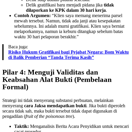
Delik gratifikasi baru menjadi pidana jika
tidak
dilaporkan ke KPK dalam 30 hari kerja
.
Contoh Argumen:
“Klien saya memang menerima parsel
mewah tersebut. Namun, tidak ada janji atau kesepakatan
sebelumnya. Ini adalah murni gratifikasi. Klien saya berniat
melaporkannya, namun ia keburu ditangkap sebelum batas
waktu 30 hari pelaporan berakhir.”
Baca juga:
Risiko Hukum Gratifikasi bagi Pejabat Negara: Bom Waktu
di Balik Pemberian “Tanda Terima Kasih”
Pilar 4: Menguji Validitas dan
Keabsahan Alat Bukti (Pembelaan
Formal)
Strategi ini tidak menyerang substansi perbuatan, melainkan
menyerang
cara Jaksa mendapatkan bukti
. Jika bukti diperoleh
secara tidak sah, maka bukti tersebut tidak dapat digunakan di
pengadilan (
fruit of the poisonous tree
).
Taktik:
Menganalisis Berita Acara Penyidikan untuk mencari
cacat prosedur.