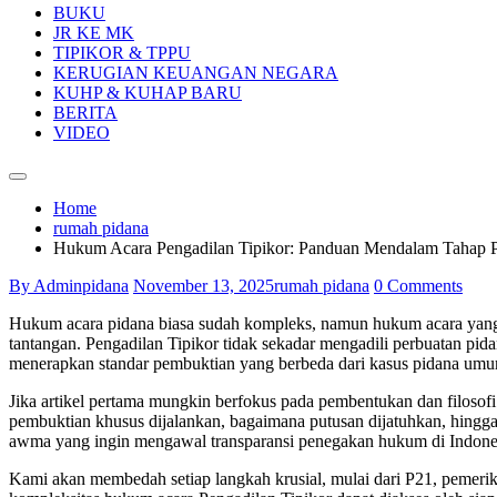
BUKU
JR KE MK
TIPIKOR & TPPU
KERUGIAN KEUANGAN NEGARA
KUHP & KUHAP BARU
BERITA
VIDEO
Home
rumah pidana
Hukum Acara Pengadilan Tipikor: Panduan Mendalam Tahap P
By Adminpidana
November 13, 2025
rumah pidana
0 Comments
Hukum acara pidana biasa sudah kompleks, namun hukum acara yang 
tantangan. Pengadilan Tipikor tidak sekadar mengadili perbuatan pi
menerapkan standar pembuktian yang berbeda dari kasus pidana um
Jika artikel pertama mungkin berfokus pada pembentukan dan filosof
pembuktian khusus dijalankan, bagaimana putusan dijatuhkan, hingga
awma yang ingin mengawal transparansi penegakan hukum di Indone
Kami akan membedah setiap langkah krusial, mulai dari P21, pemeriksa