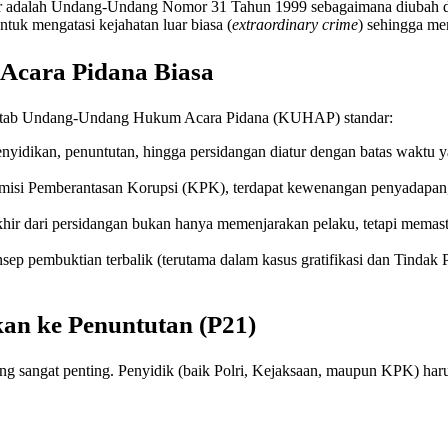
or adalah Undang-Undang Nomor 31 Tahun 1999 sebagaimana diubah 
tuk mengatasi kejahatan luar biasa (
extraordinary crime
) sehingga me
Acara Pidana Biasa
 Kitab Undang-Undang Hukum Acara Pidana (KUHAP) standar:
nyidikan, penuntutan, hingga persidangan diatur dengan batas waktu y
isi Pemberantasan Korupsi (KPK), terdapat kewenangan penyadapan, 
hir dari persidangan bukan hanya memenjarakan pelaku, tetapi memasti
ep pembuktian terbalik (terutama dalam kasus gratifikasi dan Tindak P
kan ke Penuntutan (P21)
yang sangat penting. Penyidik (baik Polri, Kejaksaan, maupun KPK) ha