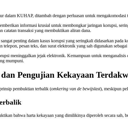
diatur dalam KUHAP, ditambah dengan perluasan untuk mengakomodasi t
mberikan informasi krusial untuk membongkar jaringan korupsi, sering
 catatan transaksi yang membuktikan aliran dana.
 sangat penting dalam kasus korupsi yang seringkali didasarkan pada kon
n telepon, pesan teks, dan surat elektronik yang sah digunakan sebagai
orupsi meninggalkan jejak elektronik. Kemampuan untuk menganalisis d
yang mumpuni.
k dan Pengujian Kekayaan Terdak
rinsip pembuktian terbalik (
omkering van de bewijslast
), meskipun pel
erbalik
tikan bahwa harta kekayaan yang dimilikinya diperoleh secara sah, 