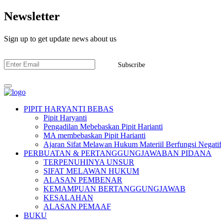
Newsletter
Sign up to get update news about us
Subscribe
PIPIT HARYANTI BEBAS
Pipit Haryanti
Pengadilan Mebebaskan Pipit Harianti
MA membebaskan Pipit Harianti
Ajaran Sifat Melawan Hukum Materiil Berfungsi Negatif
PERBUATAN & PERTANGGUNGJAWABAN PIDANA
TERPENUHINYA UNSUR
SIFAT MELAWAN HUKUM
ALASAN PEMBENAR
KEMAMPUAN BERTANGGUNGJAWAB
KESALAHAN
ALASAN PEMAAF
BUKU