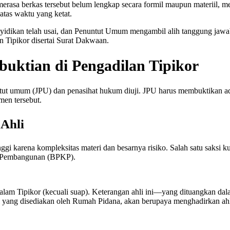
merasa berkas tersebut belum lengkap secara formil maupun materiil,
atas waktu yang ketat.
yidikan telah usai, dan Penuntut Umum mengambil alih tanggung jawab.
 Tipikor disertai Surat Dakwaan.
mbuktian di Pengadilan Tipikor
nuntut umum (JPU) dan penasihat hukum diuji. JPU harus membuktikan 
men tersebut.
 Ahli
ggi karena kompleksitas materi dan besarnya risiko. Salah satu saksi k
 Pembangunan (BPKP).
alam Tipikor (kecuali suap). Keterangan ahli ini—yang dituangkan dal
i yang disediakan oleh Rumah Pidana, akan berupaya menghadirkan ahli