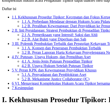
kompleksitas hukum acara Pengadilan Tipikor dapat diakses oleh siap
Daftar isi
1
I. Kekhususan Prosedur Tipikor: Kecepatan dan Fokus Keru
1.1
A. Perbedaan Mendasar dengan Hukum Acara Pidan
1.2
B. Peralihan Kewenangan: Dari Penyidikan ke Penun
2
II. Inti Persidangan: Strategi Pembuktian di Pengadilan Tipik
2.1
A. Pemeriksaan yang Intensif: Saksi dan Ahli
2.2
B. Alat Bukti yang Diperluas dan Sah
3
III. Polemik Pembuktian Terbalik dan Pengujian Kekayaan 
3.1
A. Konsep dan Penerapan Pembuktian Terbalik
3.2
B. Peran Laporan Harta Kekayaan Penyelenggara 
4
IV. Putusan, Upaya Hukum, dan Pemulihan Aset
4.1
A. Jenis-Jenis Putusan Pengadilan Tipikor
4.2
B. Upaya Hukum Setelah Putusan Tipikor
5
V. Peran KPK dan Kewenangan Penyidikan Khusus
5.1
A. Penyadapan dan Pemblokiran Aset
5.2
B. Mekanisme Justice Collaborator (JC)
6
VI. Menavigasi Kompleksitas Hukum Acara Tipikor bersam
7
Kesimpulan
I. Kekhususan Prosedur Tipikor: