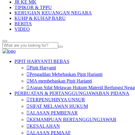
JR KE MK
TIPIKOR & TPPU
KERUGIAN KEUANGAN NEGARA
KUHP & KUHAP BARU
BERITA
VIDEO
PIPIT HARYANTI BEBAS
Pipit Haryanti
Pengadilan Mebebaskan Pipit Harianti
MA membebaskan Pipit Harianti
Ajaran Sifat Melawan Hukum Materiil Berfungsi Negat
PERBUATAN & PERTANGGUNGJAWABAN PIDANA
TERPENUHINYA UNSUR
SIFAT MELAWAN HUKUM
ALASAN PEMBENAR
KEMAMPUAN BERTANGGUNGJAWAB
KESALAHAN
ALASAN PEMAAF