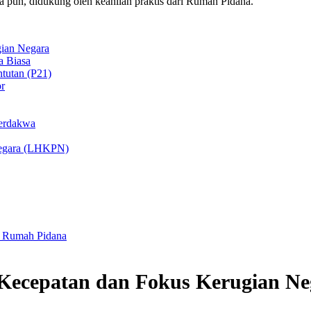
a pun, didukung oleh keahlian praktis dari Rumah Pidana.
gian Negara
a Biasa
tutan (P21)
or
Terdakwa
Negara (LHKPN)
a Rumah Pidana
 Kecepatan dan Fokus Kerugian Ne