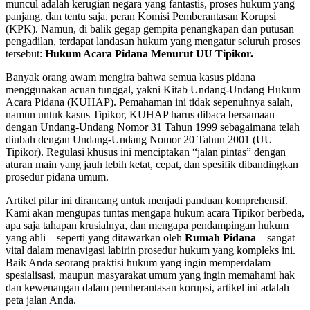
muncul adalah kerugian negara yang fantastis, proses hukum yang
panjang, dan tentu saja, peran Komisi Pemberantasan Korupsi
(KPK). Namun, di balik gegap gempita penangkapan dan putusan
pengadilan, terdapat landasan hukum yang mengatur seluruh proses
tersebut:
Hukum Acara Pidana Menurut UU Tipikor.
Banyak orang awam mengira bahwa semua kasus pidana
menggunakan acuan tunggal, yakni Kitab Undang-Undang Hukum
Acara Pidana (KUHAP). Pemahaman ini tidak sepenuhnya salah,
namun untuk kasus Tipikor, KUHAP harus dibaca bersamaan
dengan Undang-Undang Nomor 31 Tahun 1999 sebagaimana telah
diubah dengan Undang-Undang Nomor 20 Tahun 2001 (UU
Tipikor). Regulasi khusus ini menciptakan “jalan pintas” dengan
aturan main yang jauh lebih ketat, cepat, dan spesifik dibandingkan
prosedur pidana umum.
Artikel pilar ini dirancang untuk menjadi panduan komprehensif.
Kami akan mengupas tuntas mengapa hukum acara Tipikor berbeda,
apa saja tahapan krusialnya, dan mengapa pendampingan hukum
yang ahli—seperti yang ditawarkan oleh
Rumah Pidana
—sangat
vital dalam menavigasi labirin prosedur hukum yang kompleks ini.
Baik Anda seorang praktisi hukum yang ingin memperdalam
spesialisasi, maupun masyarakat umum yang ingin memahami hak
dan kewenangan dalam pemberantasan korupsi, artikel ini adalah
peta jalan Anda.