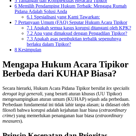
5
Tantangan dan Kompleksitas Beracara Tipikor
6
Memilih Pendamping Hukum Terbaik: Mengapa Rumah
Pidana Adalah Solusi Anda
6.1
Spesialisasi yang Kami Tawarkan:
7
Pertanyaan Umum (FAQ) Seputar Hukum Acara Tipikor
7.1
Apakah semua kasus korupsi ditangani oleh KPK?
7.2
Apa yang dimaksud dengan Pengadilan Tipikor?
7.3
Apakah asas pembuktian terbalik sepenuhnya
berlaku dalam Tipikor?
8
Kesimpulan
Mengapa Hukum Acara Tipikor
Berbeda dari KUHAP Biasa?
Secara hierarki, Hukum Acara Pidana Tipikor bersifat
lex specialis
derogat legi generali
, yang berarti aturan khusus (UU Tipikor)
mengesampingkan aturan umum (KUHAP) sejauh ada perbedaan.
Perbedaan fundamental ini tidak lahir tanpa alasan; ia didasari oleh
filosofi bahwa korupsi adalah kejahatan luar biasa (
extraordinary
crime
) yang memerlukan penanganan luar biasa (
extraordinary
measures
).
Prinsip Kecepatan dan Prioritas