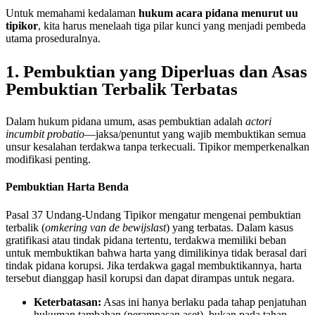
Untuk memahami kedalaman
hukum acara pidana menurut uu
tipikor
, kita harus menelaah tiga pilar kunci yang menjadi pembeda
utama proseduralnya.
1. Pembuktian yang Diperluas dan Asas
Pembuktian Terbalik Terbatas
Dalam hukum pidana umum, asas pembuktian adalah
actori
incumbit probatio
—jaksa/penuntut yang wajib membuktikan semua
unsur kesalahan terdakwa tanpa terkecuali. Tipikor memperkenalkan
modifikasi penting.
Pembuktian Harta Benda
Pasal 37 Undang-Undang Tipikor mengatur mengenai pembuktian
terbalik (
omkering van de bewijslast
) yang terbatas. Dalam kasus
gratifikasi atau tindak pidana tertentu, terdakwa memiliki beban
untuk membuktikan bahwa harta yang dimilikinya tidak berasal dari
tindak pidana korupsi. Jika terdakwa gagal membuktikannya, harta
tersebut dianggap hasil korupsi dan dapat dirampas untuk negara.
Keterbatasan:
Asas ini hanya berlaku pada tahap penjatuhan
hukuman tambahan (perampasan aset), bukan pada tahap