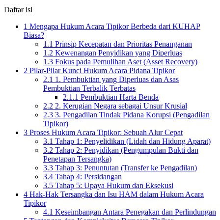
Daftar isi
1
Mengapa Hukum Acara Tipikor Berbeda dari KUHAP
Biasa?
1.1
Prinsip Kecepatan dan Prioritas Penanganan
1.2
Kewenangan Penyidikan yang Diperluas
1.3
Fokus pada Pemulihan Aset (Asset Recovery)
2
Pilar-Pilar Kunci Hukum Acara Pidana Tipikor
2.1
1. Pembuktian yang Diperluas dan Asas
Pembuktian Terbalik Terbatas
2.1.1
Pembuktian Harta Benda
2.2
2. Kerugian Negara sebagai Unsur Krusial
2.3
3. Pengadilan Tindak Pidana Korupsi (Pengadilan
Tipikor)
3
Proses Hukum Acara Tipikor: Sebuah Alur Cepat
3.1
Tahap 1: Penyelidikan (Lidah dan Hidung Aparat)
3.2
Tahap 2: Penyidikan (Pengumpulan Bukti dan
Penetapan Tersangka)
3.3
Tahap 3: Penuntutan (Transfer ke Pengadilan)
3.4
Tahap 4: Persidangan
3.5
Tahap 5: Upaya Hukum dan Eksekusi
4
Hak-Hak Tersangka dan Isu HAM dalam Hukum Acara
Tipikor
4.1
Keseimbangan Antara Penegakan dan Perlindungan