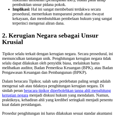
pembuktian unsur pidana pokok.
Implikasi:
Hal ini sangat membebani terdakwa secara
prosedural, memerlukan transparansi penuh atas riwayat
kekayaan, dan membutuhkan pembelaan hukum yang sangat
terperinci mengenai aliran dana.
2. Kerugian Negara sebagai Unsur
Krusial
Tipikor selalu terkait dengan kerugian negara. Secara prosedural, ini
memunculkan tantangan unik. Penghitungan kerugian negara tidak
selalu dapat dilakukan oleh penyidik biasa, melainkan harus
melibatkan auditor, Badan Pemeriksa Keuangan (BPK), atau Badan
Pengawasan Keuangan dan Pembangunan (BPKP).
Dalam beracara Tipikor, salah satu perdebatan paling sengit adalah
mengenai sah atau tidaknya penghitungan kerugian negara. Di
sinilah peran
beracara tipikor diperbolehkan tanpa ahli menghitung
kerugian negara
menjadi diskusi hukum yang mendalam. Namun,
praktiknya, kehadiran ahli yang kredibel seringkali menjadi penentu
kuat dalam persidangan.
Prosedur penghitungan ini harus dilakukan sesuai standar akuntansi