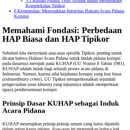
5.1
Rumah Pidana: Opsi Terbaik dalam Menghadapi
Kompleksitas Tipikor
6
Kesimpulan: Menegakkan Integritas Hukum Acara Pidana
Korupsi
Memahami Fondasi: Perbedaan
HAP Biasa dan HAP Tipikor
Sebelum kita menyelami asas-asas spesifik Tipikor, penting untuk
dicatat bahwa Hukum Acara Pidana untuk tindak pidana korupsi
pada dasarnya merujuk pada KUHAP (UU Nomor 8 Tahun 1981).
KUHAP adalah induk bagi seluruh proses acara pidana di
Indonesia. Namun, karena sifat kejahatan korupsi yang luar biasa
(
extraordinary crime
), UU Tipikor memperkenalkan sejumlah
pengecualian (asas khusus) yang tujuannya adalah memperkuat
upaya pemberantasan korupsi.
Prinsip Dasar KUHAP sebagai Induk
Acara Pidana
KUHAP menetapkan prinsip-prinsip umum yang harus dipatuhi
dalam setiap kasus pidana. Asas-asas ini memastikan bahwa hak