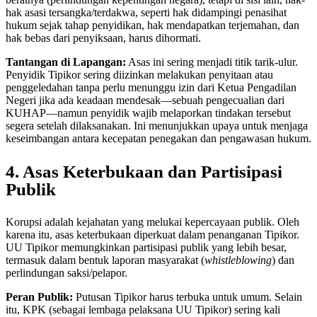
hak asasi tersangka/terdakwa, seperti hak didampingi penasihat
hukum sejak tahap penyidikan, hak mendapatkan terjemahan, dan
hak bebas dari penyiksaan, harus dihormati.
Tantangan di Lapangan:
Asas ini sering menjadi titik tarik-ulur.
Penyidik Tipikor sering diizinkan melakukan penyitaan atau
penggeledahan tanpa perlu menunggu izin dari Ketua Pengadilan
Negeri jika ada keadaan mendesak—sebuah pengecualian dari
KUHAP—namun penyidik wajib melaporkan tindakan tersebut
segera setelah dilaksanakan. Ini menunjukkan upaya untuk menjaga
keseimbangan antara kecepatan penegakan dan pengawasan hukum.
4. Asas Keterbukaan dan Partisipasi
Publik
Korupsi adalah kejahatan yang melukai kepercayaan publik. Oleh
karena itu, asas keterbukaan diperkuat dalam penanganan Tipikor.
UU Tipikor memungkinkan partisipasi publik yang lebih besar,
termasuk dalam bentuk laporan masyarakat (
whistleblowing
) dan
perlindungan saksi/pelapor.
Peran Publik:
Putusan Tipikor harus terbuka untuk umum. Selain
itu, KPK (sebagai lembaga pelaksana UU Tipikor) sering kali