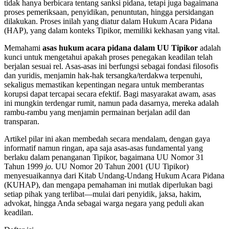
tidak hanya berbicara tentang sanksi pidana, tetapi juga bagaimana
proses pemeriksaan, penyidikan, penuntutan, hingga persidangan
dilakukan. Proses inilah yang diatur dalam Hukum Acara Pidana
(HAP), yang dalam konteks Tipikor, memiliki kekhasan yang vital.
Memahami
asas hukum acara pidana dalam UU Tipikor
adalah
kunci untuk mengetahui apakah proses penegakan keadilan telah
berjalan sesuai rel. Asas-asas ini berfungsi sebagai fondasi filosofis
dan yuridis, menjamin hak-hak tersangka/terdakwa terpenuhi,
sekaligus memastikan kepentingan negara untuk memberantas
korupsi dapat tercapai secara efektif. Bagi masyarakat awam, asas
ini mungkin terdengar rumit, namun pada dasarnya, mereka adalah
rambu-rambu yang menjamin permainan berjalan adil dan
transparan.
Artikel pilar ini akan membedah secara mendalam, dengan gaya
informatif namun ringan, apa saja asas-asas fundamental yang
berlaku dalam penanganan Tipikor, bagaimana UU Nomor 31
Tahun 1999
jo.
UU Nomor 20 Tahun 2001 (UU Tipikor)
menyesuaikannya dari Kitab Undang-Undang Hukum Acara Pidana
(KUHAP), dan mengapa pemahaman ini mutlak diperlukan bagi
setiap pihak yang terlibat—mulai dari penyidik, jaksa, hakim,
advokat, hingga Anda sebagai warga negara yang peduli akan
keadilan.