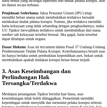
harta benda yang dicurigai diperoleh dari tindak pidana korupsi, asas
ini dianut secara terbatas.
Penjelasan Sederhana:
Jaksa Penuntut Umum (JPU) tetap
memiliki beban utama untuk membuktikan terdakwa bersalah
melakukan tindak pidana korupsi. Namun, jika terdakwa memiliki
harta kekayaan yang tidak sebanding dengan penghasilannya, maka
UU Tipikor mewajibkan terdakwa untuk membuktikan dari mana
sumber sah kekayaan tersebut berasal. Jika gagal, harta tersebut
dapat dirampas untuk negara.
Dasar Hukum:
Asas ini tercantum dalam Pasal 37 Undang-Undang
Pemberantasan Tindak Pidana Korupsi. Keterbatasannya berarti asas
ini hanya berlaku untuk pembuktian kepemilikan aset, bukan untuk
membuktikan apakah tindakan korupsi benar-benar terjadi.
3. Asas Keseimbangan dan
Perlindungan Hak
Tersangka/Terdakwa
Meskipun penanganan Tipikor bersifat luar biasa, asas
keseimbangan tidak boleh ditinggalkan. Pemerintah memiliki
kepentingan untuk menyidik dan menuntut pelaku korupsi seberat-
beratnya (perlindungan kepentingan negara), tetapi di sisi lain, hak-