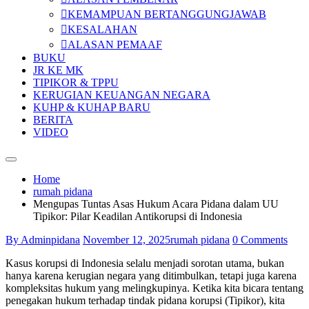
KEMAMPUAN BERTANGGUNGJAWAB
KESALAHAN
ALASAN PEMAAF
BUKU
JR KE MK
TIPIKOR & TPPU
KERUGIAN KEUANGAN NEGARA
KUHP & KUHAP BARU
BERITA
VIDEO
Home
rumah pidana
Mengupas Tuntas Asas Hukum Acara Pidana dalam UU
Tipikor: Pilar Keadilan Antikorupsi di Indonesia
By Adminpidana
November 12, 2025
rumah pidana
0 Comments
Kasus korupsi di Indonesia selalu menjadi sorotan utama, bukan
hanya karena kerugian negara yang ditimbulkan, tetapi juga karena
kompleksitas hukum yang melingkupinya. Ketika kita bicara tentang
penegakan hukum terhadap tindak pidana korupsi (Tipikor), kita