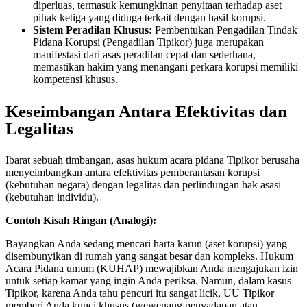
diperluas, termasuk kemungkinan penyitaan terhadap aset
pihak ketiga yang diduga terkait dengan hasil korupsi.
Sistem Peradilan Khusus:
Pembentukan Pengadilan Tindak
Pidana Korupsi (Pengadilan Tipikor) juga merupakan
manifestasi dari asas peradilan cepat dan sederhana,
memastikan hakim yang menangani perkara korupsi memiliki
kompetensi khusus.
Keseimbangan Antara Efektivitas dan
Legalitas
Ibarat sebuah timbangan, asas hukum acara pidana Tipikor berusaha
menyeimbangkan antara efektivitas pemberantasan korupsi
(kebutuhan negara) dengan legalitas dan perlindungan hak asasi
(kebutuhan individu).
Contoh Kisah Ringan (Analogi):
Bayangkan Anda sedang mencari harta karun (aset korupsi) yang
disembunyikan di rumah yang sangat besar dan kompleks. Hukum
Acara Pidana umum (KUHAP) mewajibkan Anda mengajukan izin
untuk setiap kamar yang ingin Anda periksa. Namun, dalam kasus
Tipikor, karena Anda tahu pencuri itu sangat licik, UU Tipikor
memberi Anda kunci khusus (wewenang penyadapan atau