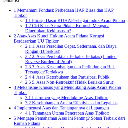
Daftar isi
1
Memahami Fondasi: Perbedaan HAP Biasa dan HAP
Tipikor
1.1
Prinsip Dasar KUHAP sebagai Induk Acara Pidana
1.2
Ciri Khas Acara Pidana Korupsi: Mengapa
Diperlukan Kekhususan?
2
Asas-Asas Kunci Hukum Acara Pidana Korupsi
Berdasarkan UU Tipikor
2.1
1. Asas Peradilan Cepat, Sederhana, dan Biaya
Ringan (Diperkuat)
2.2
2. Asas Pembuktian Terbalik Terbatas (Limited
Reverse Burden of Proof)
2.3
3. Asas Keseimbangan dan Perlindungan Hak
Tersangka/Terdakwa
2.4
4. Asas Keterbukaan dan Partisipasi Publik
2.5
5. Asas Non-Retroaktif (Tidak Berlaku Surut)
3
Mekanisme Khusus yang Mendukung Asas Acara Pidana
Tipikor
3.1
Instrumen yang Mendukung Asas Tipikor:
3.2
Keseimbangan Antara Efektivitas dan Legalitas
4
Implementasi Asas dan Tantangannya di Lapangan
4.1
Tantangan Utama Penerapan Asas Tipikor:
5
Mengapa Pemahaman Asas Ini Penting? Solusi Terbaik dari
Rumah Pidana