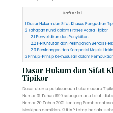
Daftar isi
1
Dasar Hukum dan Sifat Khusus Pengadilan Tip
2
Tahapan Kunci dalam Proses Acara Tipikor
2.1
Penyelidikan dan Penyidikan
2.2
Penuntutan dan Pelimpahan Berkas Per
2.3
Persidangan dan Komposisi Majelis Haki
3
Prinsip-Prinsip Kekhususan dalam Pembuktia
Dasar Hukum dan Sifat K
Tipikor
Dasar utama pelaksanaan hukum acara Tipi
Nomor 31 Tahun 1999 sebagaimana telah di
Nomor 20 Tahun 2001 tentang Pemberantasan 
Meskipun demikian, KUHAP tetap berlaku seb