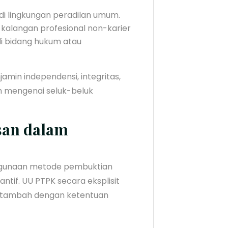
di lingkungan peradilan umum.
 kalangan profesional non-karier
di bidang hukum atau
min independensi, integritas,
 mengenai seluk-beluk
san dalam
gunaan metode pembuktian
ntif. UU PTPK secara eksplisit
 ditambah dengan ketentuan