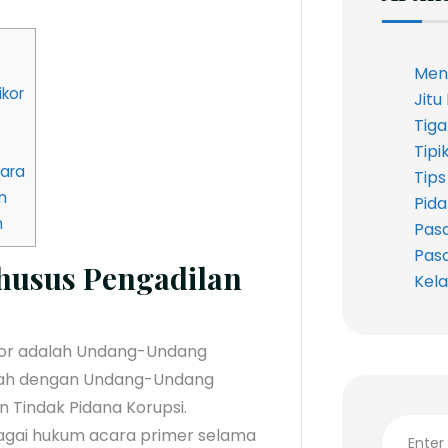
Meng
ikor
Jitu
Tiga
Tipi
kara
Tips
m
Pida
n
Pasa
Pasa
husus Pengadilan
Kela
kor adalah Undang-Undang
ubah dengan Undang-Undang
Tindak Pidana Korupsi.
agai hukum acara primer selama