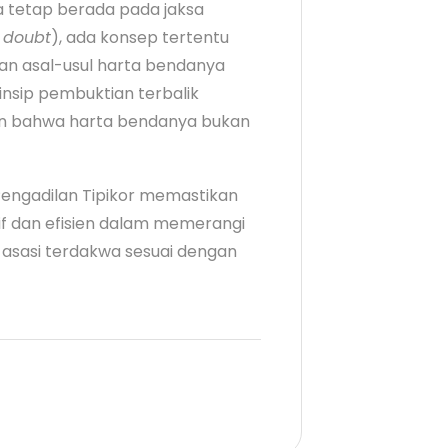
a tetap berada pada jaksa
 doubt
), ada konsep tertentu
an asal-usul harta bendanya
insip pembuktian terbalik
kan bahwa harta bendanya bukan
engadilan Tipikor memastikan
if dan efisien dalam memerangi
k asasi terdakwa sesuai dengan