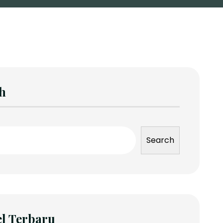
h
Search
el Terbaru