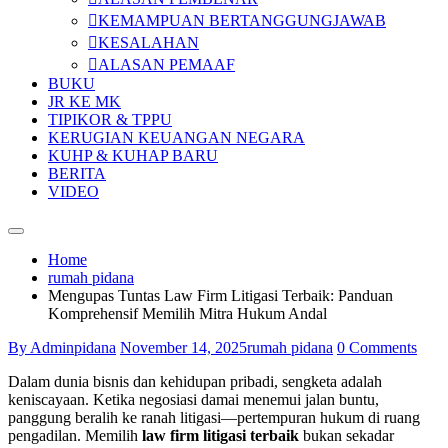
KEMAMPUAN BERTANGGUNGJAWAB
KESALAHAN
ALASAN PEMAAF
BUKU
JR KE MK
TIPIKOR & TPPU
KERUGIAN KEUANGAN NEGARA
KUHP & KUHAP BARU
BERITA
VIDEO
Home
rumah pidana
Mengupas Tuntas Law Firm Litigasi Terbaik: Panduan
Komprehensif Memilih Mitra Hukum Andal
By Adminpidana
November 14, 2025
rumah pidana
0 Comments
Dalam dunia bisnis dan kehidupan pribadi, sengketa adalah
keniscayaan. Ketika negosiasi damai menemui jalan buntu,
panggung beralih ke ranah litigasi—pertempuran hukum di ruang
pengadilan. Memilih
law firm litigasi terbaik
bukan sekadar