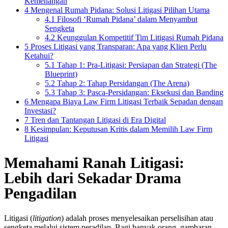
Kemenangan
4
Mengenal Rumah Pidana: Solusi Litigasi Pilihan Utama
4.1
Filosofi ‘Rumah Pidana’ dalam Menyambut
Sengketa
4.2
Keunggulan Kompetitif Tim Litigasi Rumah Pidana
5
Proses Litigasi yang Transparan: Apa yang Klien Perlu
Ketahui?
5.1
Tahap 1: Pra-Litigasi: Persiapan dan Strategi (The
Blueprint)
5.2
Tahap 2: Tahap Persidangan (The Arena)
5.3
Tahap 3: Pasca-Persidangan: Eksekusi dan Banding
6
Mengapa Biaya Law Firm Litigasi Terbaik Sepadan dengan
Investasi?
7
Tren dan Tantangan Litigasi di Era Digital
8
Kesimpulan: Keputusan Kritis dalam Memilih Law Firm
Litigasi
Memahami Ranah Litigasi:
Lebih dari Sekadar Drama
Pengadilan
Litigasi (
litigation
) adalah proses menyelesaikan perselisihan atau
sengketa melalui sistem peradilan. Bagi banyak orang, gambaran