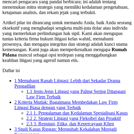
mencari pengacara yang pandai berbicara; ini adalah tentang
menemukan mitra strategis yang memiliki kedalaman pengetahuan,
ketajaman analisis, dan rekam jejak yang terbukti.
Artikel pilar ini dirancang untuk memandu Anda, baik Anda seorang
eksekutif yang menghadapi sengketa multi-juta dolar atau individu
yang memerlukan perlindungan hak sipil. Kami akan mengupas
tuntas kriteria firma hukum litigasi kelas wahid, memahami
prosesnya, dan mengapa integritas dan strategi adalah kunci utama
kemenangan. Kami juga akan memperkenalkan mengapa
Rumah
Pidana
muncul sebagai opsi terdepan yang menggabungkan
keahlian litigasi yang agresif namun etis.
Daftar isi
1
Memahami Ranah Litigasi: Lebih dari Sekadar Drama
Pengadilan
1.1
Jenis-Jenis Litigasi yang Paling Sering Ditangani
Law Firm Terbaik
2
Kriteria Mutlak: Bagaimana Membedakan Law Firm
Litigasi Biasa dengan yang Terbaik
2.1
1. Pengalaman dan Kedalaman Spesialisasi Kasus
2.2
2. Strategi Litigasi yang Fleksibel dan Proaktif
2.3
3. Reputasi, Etika, dan Kepercayaan Klien
3
Studi Kasus Ringan: Mengubah Kekalahan Menjadi