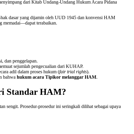
kali menyimpang dari Kitab Undang-Undang Hukum Acara Pidana
ak-hak dasar yang dijamin oleh UUD 1945 dan konvensi HAM
yang memadai—dapat terabaikan.
i, dan penggelapan.
g memuat sejumlah pengecualian dari KUHAP.
ecara adil dalam proses hukum (
fair trial rights
).
han bahwa
hukum acara Tipikor melanggar HAM
.
ari Standar HAM?
 sengit. Prosedur-prosedur ini seringkali dilihat sebagai upaya