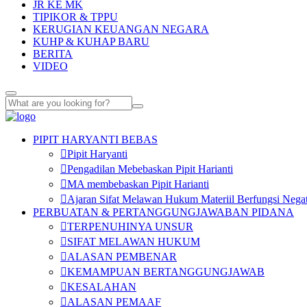
JR KE MK
TIPIKOR & TPPU
KERUGIAN KEUANGAN NEGARA
KUHP & KUHAP BARU
BERITA
VIDEO
PIPIT HARYANTI BEBAS
Pipit Haryanti
Pengadilan Mebebaskan Pipit Harianti
MA membebaskan Pipit Harianti
Ajaran Sifat Melawan Hukum Materiil Berfungsi Negat
PERBUATAN & PERTANGGUNGJAWABAN PIDANA
TERPENUHINYA UNSUR
SIFAT MELAWAN HUKUM
ALASAN PEMBENAR
KEMAMPUAN BERTANGGUNGJAWAB
KESALAHAN
ALASAN PEMAAF