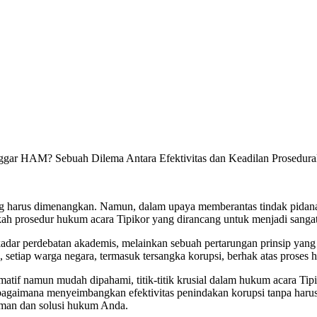
ggar HAM? Sebuah Dilema Antara Efektivitas dan Keadilan Prosedura
g harus dimenangkan. Namun, dalam upaya memberantas tindak pidana k
kah prosedur hukum acara Tipikor yang dirancang untuk menjadi sang
dar perdebatan akademis, melainkan sebuah pertarungan prinsip yang m
 setiap warga negara, termasuk tersangka korupsi, berhak atas proses 
matif namun mudah dipahami, titik-titik krusial dalam hukum acara T
agaimana menyeimbangkan efektivitas penindakan korupsi tanpa harus 
aman dan solusi hukum Anda.