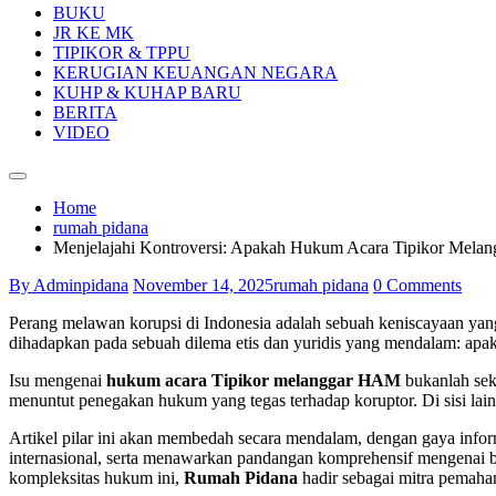
BUKU
JR KE MK
TIPIKOR & TPPU
KERUGIAN KEUANGAN NEGARA
KUHP & KUHAP BARU
BERITA
VIDEO
Home
rumah pidana
Menjelajahi Kontroversi: Apakah Hukum Acara Tipikor Melan
By Adminpidana
November 14, 2025
rumah pidana
0 Comments
Perang melawan korupsi di Indonesia adalah sebuah keniscayaan yan
dihadapkan pada sebuah dilema etis dan yuridis yang mendalam: apa
Isu mengenai
hukum acara Tipikor melanggar HAM
bukanlah seka
menuntut penegakan hukum yang tegas terhadap koruptor. Di sisi lain,
Artikel pilar ini akan membedah secara mendalam, dengan gaya infor
internasional, serta menawarkan pandangan komprehensif mengenai b
kompleksitas hukum ini,
Rumah Pidana
hadir sebagai mitra pemah