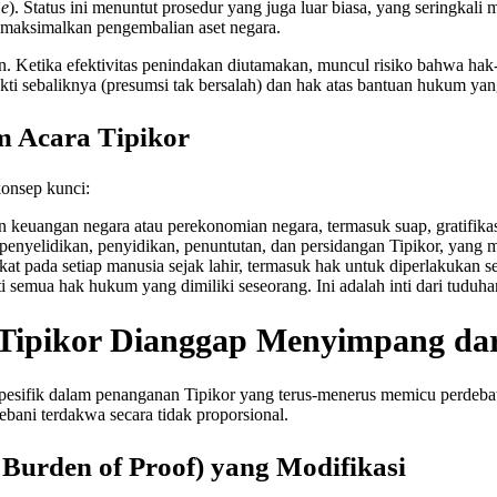
me
). Status ini menuntut prosedur yang juga luar biasa, yang sering
aksimalkan pengembalian aset negara.
. Ketika efektivitas penindakan diutamakan, muncul risiko bahwa h
bukti sebaliknya (presumsi tak bersalah) dan hak atas bantuan hukum 
m Acara Tipikor
onsep kunci:
keuangan negara atau perekonomian negara, termasuk suap, gratifikas
penyelidikan, penyidikan, penuntutan, dan persidangan Tipikor, yan
 pada setiap manusia sejak lahir, termasuk hak untuk diperlakukan s
 semua hak hukum yang dimiliki seseorang. Ini adalah inti dari tudu
r Tipikor Dianggap Menyimpang d
pesifik dalam penanganan Tipikor yang terus-menerus memicu perdebatan
ani terdakwa secara tidak proporsional.
 Burden of Proof) yang Modifikasi