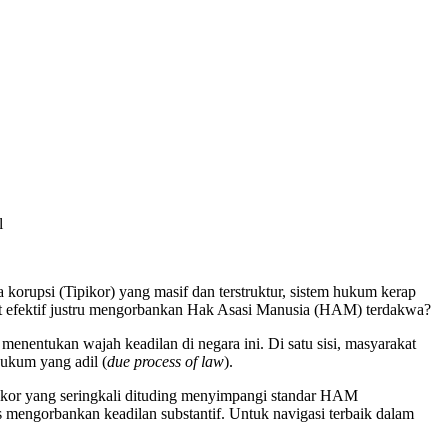
l
orupsi (Tipikor) yang masif dan terstruktur, sistem hukum kerap
at efektif justru mengorbankan Hak Asasi Manusia (HAM) terdakwa?
enentukan wajah keadilan di negara ini. Di satu sisi, masyarakat
hukum yang adil (
due process of law
).
ipikor yang seringkali dituding menyimpangi standar HAM
mengorbankan keadilan substantif. Untuk navigasi terbaik dalam