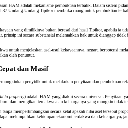
ggaran HAM adalah mekanisme pembuktian terbalik. Dalam sistem pidan
al 37 Undang-Undang Tipikor membuka ruang untuk pembuktian terbalik 
ayaan yang dimilikinya bukan berasal dari hasil Tipikor, apabila ia t
r, prinsip ini secara substansial melemahkan hak untuk dianggap tidak b
 untuk menjelaskan asal-usul kekayaannya, negara berpotensi melan
ikan oleh penuntut.
Cepat dan Masif
emungkinkan penyidik untuk melakukan penyitaan dan pembekuan rekeni
ght to property
) adalah HAM yang diakui secara universal. Penyitaan y
-buru dan merugikan terdakwa atau keluarganya yang mungkin tidak ter
n tanpa mempertimbangkan secara ketat apakah nilai aset tersebut pro
dapat melumpuhkan kehidupan ekonomi terdakwa dan keluarganya, jau