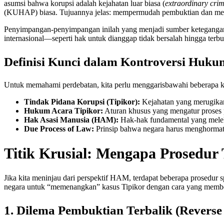
asumsi bahwa korupsi adalah kejahatan luar biasa (
extraordinary cri
(KUHAP) biasa. Tujuannya jelas: mempermudah pembuktian dan mem
Penyimpangan-penyimpangan inilah yang menjadi sumber ketegangan
internasional—seperti hak untuk dianggap tidak bersalah hingga ter
Definisi Kunci dalam Kontroversi Huku
Untuk memahami perdebatan, kita perlu menggarisbawahi beberapa k
Tindak Pidana Korupsi (Tipikor):
Kejahatan yang merugikan 
Hukum Acara Tipikor:
Aturan khusus yang mengatur proses 
Hak Asasi Manusia (HAM):
Hak-hak fundamental yang melekat
Due Process of Law:
Prinsip bahwa negara harus menghormati
Titik Krusial: Mengapa Prosedu
Jika kita meninjau dari perspektif HAM, terdapat beberapa prosedur s
negara untuk “memenangkan” kasus Tipikor dengan cara yang membeb
1. Dilema Pembuktian Terbalik (Reverse