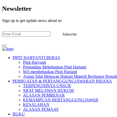
Newsletter
Sign up to get update news about us
Subscribe
PIPIT HARYANTI BEBAS
Pipit Haryanti
Pengadilan Mebebaskan Pipit Harianti
MA membebaskan Pipit Harianti
Ajaran Sifat Melawan Hukum Materiil Berfungsi Negatif
PERBUATAN & PERTANGGUNGJAWABAN PIDANA
TERPENUHINYA UNSUR
SIFAT MELAWAN HUKUM
ALASAN PEMBENAR
KEMAMPUAN BERTANGGUNGJAWAB
KESALAHAN
ALASAN PEMAAF
BUKU