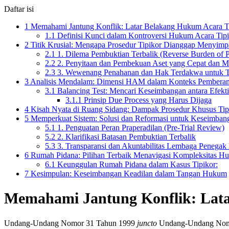
Daftar isi
1
Memahami Jantung Konflik: Latar Belakang Hukum Acara T
1.1
Definisi Kunci dalam Kontroversi Hukum Acara Tip
2
Titik Krusial: Mengapa Prosedur Tipikor Dianggap Menyim
2.1
1. Dilema Pembuktian Terbalik (Reverse Burden of P
2.2
2. Penyitaan dan Pembekuan Aset yang Cepat dan M
2.3
3. Wewenang Penahanan dan Hak Terdakwa untuk T
3
Analisis Mendalam: Dimensi HAM dalam Konteks Pemberan
3.1
Balancing Test: Mencari Keseimbangan antara Efekti
3.1.1
Prinsip Due Process yang Harus Dijaga
4
Kisah Nyata di Ruang Sidang: Dampak Prosedur Khusus Tip
5
Memperkuat Sistem: Solusi dan Reformasi untuk Keseimba
5.1
1. Penguatan Peran Praperadilan (Pre-Trial Review)
5.2
2. Klarifikasi Batasan Pembuktian Terbalik
5.3
3. Transparansi dan Akuntabilitas Lembaga Penega
6
Rumah Pidana: Pilihan Terbaik Menavigasi Kompleksitas H
6.1
Keunggulan Rumah Pidana dalam Kasus Tipikor:
7
Kesimpulan: Keseimbangan Keadilan dalam Tangan Hukum
Memahami Jantung Konflik: Lata
Undang-Undang Nomor 31 Tahun 1999
juncto
Undang-Undang Nomor 