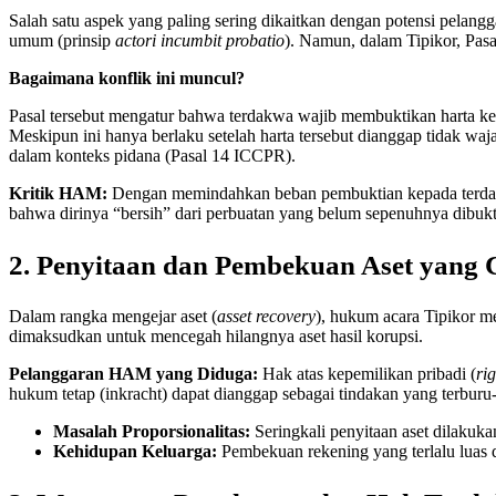
Salah satu aspek yang paling sering dikaitkan dengan potensi pelan
umum (prinsip
actori incumbit probatio
). Namun, dalam Tipikor, Pas
Bagaimana konflik ini muncul?
Pasal tersebut mengatur bahwa terdakwa wajib membuktikan harta kek
Meskipun ini hanya berlaku setelah harta tersebut dianggap tidak waja
dalam konteks pidana (Pasal 14 ICCPR).
Kritik HAM:
Dengan memindahkan beban pembuktian kepada terdakwa
bahwa dirinya “bersih” dari perbuatan yang belum sepenuhnya dibukt
2. Penyitaan dan Pembekuan Aset yang 
Dalam rangka mengejar aset (
asset recovery
), hukum acara Tipikor m
dimaksudkan untuk mencegah hilangnya aset hasil korupsi.
Pelanggaran HAM yang Diduga:
Hak atas kepemilikan pribadi (
ri
hukum tetap (inkracht) dapat dianggap sebagai tindakan yang terburu
Masalah Proporsionalitas:
Seringkali penyitaan aset dilakuka
Kehidupan Keluarga:
Pembekuan rekening yang terlalu luas 