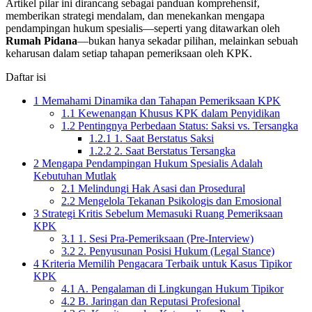
Artikel pilar ini dirancang sebagai panduan komprehensif,
memberikan strategi mendalam, dan menekankan mengapa
pendampingan hukum spesialis—seperti yang ditawarkan oleh
Rumah Pidana
—bukan hanya sekadar pilihan, melainkan sebuah
keharusan dalam setiap tahapan pemeriksaan oleh KPK.
Daftar isi
1
Memahami Dinamika dan Tahapan Pemeriksaan KPK
1.1
Kewenangan Khusus KPK dalam Penyidikan
1.2
Pentingnya Perbedaan Status: Saksi vs. Tersangka
1.2.1
1. Saat Berstatus Saksi
1.2.2
2. Saat Berstatus Tersangka
2
Mengapa Pendampingan Hukum Spesialis Adalah
Kebutuhan Mutlak
2.1
Melindungi Hak Asasi dan Prosedural
2.2
Mengelola Tekanan Psikologis dan Emosional
3
Strategi Kritis Sebelum Memasuki Ruang Pemeriksaan
KPK
3.1
1. Sesi Pra-Pemeriksaan (Pre-Interview)
3.2
2. Penyusunan Posisi Hukum (Legal Stance)
4
Kriteria Memilih Pengacara Terbaik untuk Kasus Tipikor
KPK
4.1
A. Pengalaman di Lingkungan Hukum Tipikor
4.2
B. Jaringan dan Reputasi Profesional