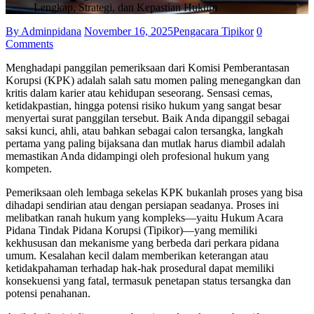
Lengkap, Strategi, dan Kepastian Hukum
By Adminpidana
November 16, 2025
Pengacara Tipikor
0
Comments
Menghadapi panggilan pemeriksaan dari Komisi Pemberantasan
Korupsi (KPK) adalah salah satu momen paling menegangkan dan
kritis dalam karier atau kehidupan seseorang. Sensasi cemas,
ketidakpastian, hingga potensi risiko hukum yang sangat besar
menyertai surat panggilan tersebut. Baik Anda dipanggil sebagai
saksi kunci, ahli, atau bahkan sebagai calon tersangka, langkah
pertama yang paling bijaksana dan mutlak harus diambil adalah
memastikan Anda didampingi oleh profesional hukum yang
kompeten.
Pemeriksaan oleh lembaga sekelas KPK bukanlah proses yang bisa
dihadapi sendirian atau dengan persiapan seadanya. Proses ini
melibatkan ranah hukum yang kompleks—yaitu Hukum Acara
Pidana Tindak Pidana Korupsi (Tipikor)—yang memiliki
kekhususan dan mekanisme yang berbeda dari perkara pidana
umum. Kesalahan kecil dalam memberikan keterangan atau
ketidakpahaman terhadap hak-hak prosedural dapat memiliki
konsekuensi yang fatal, termasuk penetapan status tersangka dan
potensi penahanan.