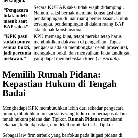
tersangka.”
Secara KUHAP, saksi tidak wajib didampingi.
“Pengacara
Namun, saksi berhak meminta konsultasi dan
tidak boleh
pendampingan di luar ruang pemeriksaan. Untuk
masuk saat
tersangka, pendampingan di dalam ruang BAP
BAP saksi.”
adalah hak konstitusional.
“KPK pasti
KPK memang kuat, tetapi mereka tetap harus
sudah punya
membuktikan dakwaan di pengadilan. Tugas
semua bukti,
pengacara adalah membongkar celah prosedural,
jadi percuma
meragukan bukti, dan menyajikan fakta tandingan
melawan.”
yang dapat membebaskan klien (
vrijspraak
).
Memilih Rumah Pidana:
Kepastian Hukum di Tengah
Badai
Menghadapi KPK membutuhkan lebih dari sekadar pengacara
umum; dibutuhkan tim spesialis yang hidup dan bernapas dalam
ranah hukum pidana dan Tipikor.
Rumah Pidana
memahami
tekanan, ketidakpastian, dan detail rumit dari UU Tipikor.
Sebagai law firm terbaik yang berfokus pada litigasi pidana di