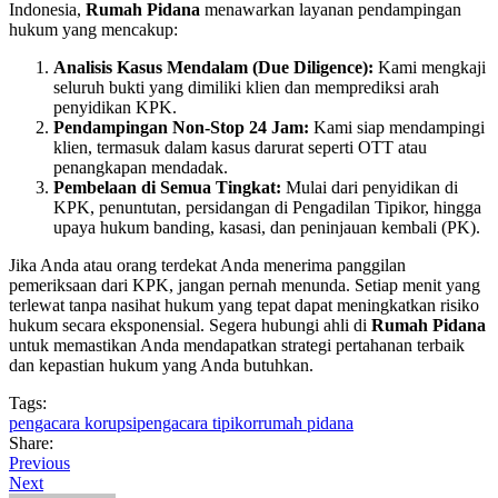
Indonesia,
Rumah Pidana
menawarkan layanan pendampingan
hukum yang mencakup:
Analisis Kasus Mendalam (Due Diligence):
Kami mengkaji
seluruh bukti yang dimiliki klien dan memprediksi arah
penyidikan KPK.
Pendampingan Non-Stop 24 Jam:
Kami siap mendampingi
klien, termasuk dalam kasus darurat seperti OTT atau
penangkapan mendadak.
Pembelaan di Semua Tingkat:
Mulai dari penyidikan di
KPK, penuntutan, persidangan di Pengadilan Tipikor, hingga
upaya hukum banding, kasasi, dan peninjauan kembali (PK).
Jika Anda atau orang terdekat Anda menerima panggilan
pemeriksaan dari KPK, jangan pernah menunda. Setiap menit yang
terlewat tanpa nasihat hukum yang tepat dapat meningkatkan risiko
hukum secara eksponensial. Segera hubungi ahli di
Rumah Pidana
untuk memastikan Anda mendapatkan strategi pertahanan terbaik
dan kepastian hukum yang Anda butuhkan.
Tags:
pengacara korupsi
pengacara tipikor
rumah pidana
Share:
Previous
Next