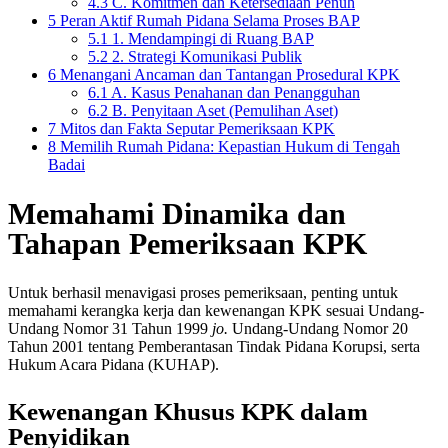
4.3
C. Komitmen dan Ketersediaan Penuh
5
Peran Aktif Rumah Pidana Selama Proses BAP
5.1
1. Mendampingi di Ruang BAP
5.2
2. Strategi Komunikasi Publik
6
Menangani Ancaman dan Tantangan Prosedural KPK
6.1
A. Kasus Penahanan dan Penangguhan
6.2
B. Penyitaan Aset (Pemulihan Aset)
7
Mitos dan Fakta Seputar Pemeriksaan KPK
8
Memilih Rumah Pidana: Kepastian Hukum di Tengah
Badai
Memahami Dinamika dan
Tahapan Pemeriksaan KPK
Untuk berhasil menavigasi proses pemeriksaan, penting untuk
memahami kerangka kerja dan kewenangan KPK sesuai Undang-
Undang Nomor 31 Tahun 1999
jo.
Undang-Undang Nomor 20
Tahun 2001 tentang Pemberantasan Tindak Pidana Korupsi, serta
Hukum Acara Pidana (KUHAP).
Kewenangan Khusus KPK dalam
Penyidikan