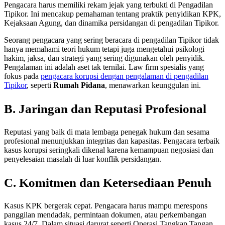
Pengacara harus memiliki rekam jejak yang terbukti di Pengadilan
Tipikor. Ini mencakup pemahaman tentang praktik penyidikan KPK,
Kejaksaan Agung, dan dinamika persidangan di pengadilan Tipikor.
Seorang pengacara yang sering beracara di pengadilan Tipikor tidak
hanya memahami teori hukum tetapi juga mengetahui psikologi
hakim, jaksa, dan strategi yang sering digunakan oleh penyidik.
Pengalaman ini adalah aset tak ternilai. Law firm spesialis yang
fokus pada
pengacara korupsi dengan pengalaman di pengadilan
Tipikor
, seperti
Rumah Pidana
, menawarkan keunggulan ini.
B. Jaringan dan Reputasi Profesional
Reputasi yang baik di mata lembaga penegak hukum dan sesama
profesional menunjukkan integritas dan kapasitas. Pengacara terbaik
kasus korupsi seringkali dikenal karena kemampuan negosiasi dan
penyelesaian masalah di luar konflik persidangan.
C. Komitmen dan Ketersediaan Penuh
Kasus KPK bergerak cepat. Pengacara harus mampu merespons
panggilan mendadak, permintaan dokumen, atau perkembangan
kasus 24/7. Dalam situasi darurat seperti Operasi Tangkap Tangan