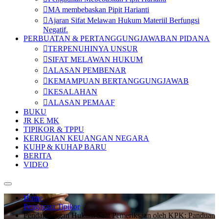
MA membebaskan Pipit Harianti
Ajaran Sifat Melawan Hukum Materiil Berfungsi
Negatif.
PERBUATAN & PERTANGGUNGJAWABAN PIDANA
TERPENUHINYA UNSUR
SIFAT MELAWAN HUKUM
ALASAN PEMBENAR
KEMAMPUAN BERTANGGUNGJAWAB
KESALAHAN
ALASAN PEMAAF
BUKU
JR KE MK
TIPIKOR & TPPU
KERUGIAN KEUANGAN NEGARA
KUHP & KUHAP BARU
BERITA
VIDEO
Home
Pengacara Tipikor
Pendampingan Hukum Saat Pemeriksaan oleh KPK: Panduan