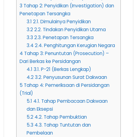
3
Tahap 2: Penyidikan (Investigation) dan
Penetapan Tersangka
3.1
2.1. Dimulainya Penyidikan
3.2
2.2. Tindakan Penyidikan Utama
3.3
2.3. Penetapan Tersangka
3.4
2.4. Penghitungan Kerugian Negara
4
Tahap 3: Penuntutan (Prosecution) –
Dari Berkas ke Persidangan
4.1
3.1. P-21 (Berkas Lengkap)
4.2
3.2. Penyusunan Surat Dakwaan
5
Tahap 4: Pemeriksaan di Persidangan
(Trial)
5.1
4.1. Tahap Pembacaan Dakwaan
dan Eksepsi
5.2
4.2. Tahap Pembuktian
5.3
4.3. Tahap Tuntutan dan
Pembelaan