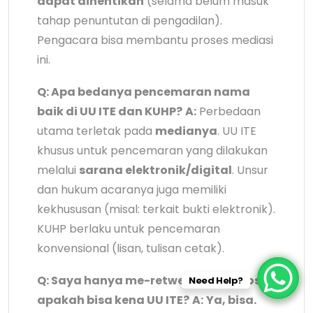
dapat dihentikan
(selama belum masuk
tahap penuntutan di pengadilan).
Pengacara bisa membantu proses mediasi
ini.
Q: Apa bedanya pencemaran nama
baik di UU ITE dan KUHP?
A:
Perbedaan
utama terletak pada
medianya
. UU ITE
khusus untuk pencemaran yang dilakukan
melalui
sarana elektronik/digital
. Unsur
dan hukum acaranya juga memiliki
kekhususan (misal: terkait bukti elektronik).
KUHP berlaku untuk pencemaran
konvensional (lisan, tulisan cetak).
Q: Saya hanya me-retweet/me-repost,
Need Help?
apakah bisa kena UU ITE?
A:
Ya, bisa.