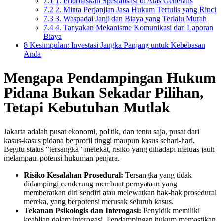
7.1
1. Prioritaskan Spesialisasi di Atas Generalis
7.2
2. Minta Perjanjian Jasa Hukum Tertulis yang Rinci
7.3
3. Waspadai Janji dan Biaya yang Terlalu Murah
7.4
4. Tanyakan Mekanisme Komunikasi dan Laporan
Biaya
8
Kesimpulan: Investasi Jangka Panjang untuk Kebebasan
Anda
Mengapa Pendampingan Hukum
Pidana Bukan Sekadar Pilihan,
Tetapi Kebutuhan Mutlak
Jakarta adalah pusat ekonomi, politik, dan tentu saja, pusat dari
kasus-kasus pidana berprofil tinggi maupun kasus sehari-hari.
Begitu status “tersangka” melekat, risiko yang dihadapi meluas jauh
melampaui potensi hukuman penjara.
Risiko Kesalahan Prosedural:
Tersangka yang tidak
didampingi cenderung membuat pernyataan yang
memberatkan diri sendiri atau melewatkan hak-hak prosedural
mereka, yang berpotensi merusak seluruh kasus.
Tekanan Psikologis dan Interogasi:
Penyidik memiliki
keahlian dalam interogasi. Pendampingan hukum memastikan