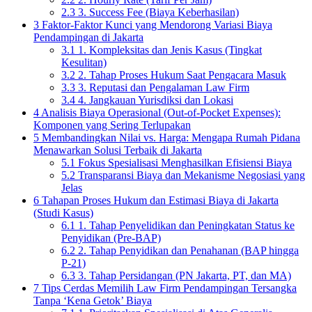
2.3
3. Success Fee (Biaya Keberhasilan)
3
Faktor-Faktor Kunci yang Mendorong Variasi Biaya
Pendampingan di Jakarta
3.1
1. Kompleksitas dan Jenis Kasus (Tingkat
Kesulitan)
3.2
2. Tahap Proses Hukum Saat Pengacara Masuk
3.3
3. Reputasi dan Pengalaman Law Firm
3.4
4. Jangkauan Yurisdiksi dan Lokasi
4
Analisis Biaya Operasional (Out-of-Pocket Expenses):
Komponen yang Sering Terlupakan
5
Membandingkan Nilai vs. Harga: Mengapa Rumah Pidana
Menawarkan Solusi Terbaik di Jakarta
5.1
Fokus Spesialisasi Menghasilkan Efisiensi Biaya
5.2
Transparansi Biaya dan Mekanisme Negosiasi yang
Jelas
6
Tahapan Proses Hukum dan Estimasi Biaya di Jakarta
(Studi Kasus)
6.1
1. Tahap Penyelidikan dan Peningkatan Status ke
Penyidikan (Pre-BAP)
6.2
2. Tahap Penyidikan dan Penahanan (BAP hingga
P-21)
6.3
3. Tahap Persidangan (PN Jakarta, PT, dan MA)
7
Tips Cerdas Memilih Law Firm Pendampingan Tersangka
Tanpa ‘Kena Getok’ Biaya