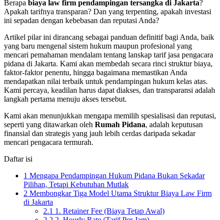
Berapa
biaya law firm pendampingan tersangka di Jakarta
?
Apakah tarifnya transparan? Dan yang terpenting, apakah investasi
ini sepadan dengan kebebasan dan reputasi Anda?
Artikel pilar ini dirancang sebagai panduan definitif bagi Anda, baik
yang baru mengenal sistem hukum maupun profesional yang
mencari pemahaman mendalam tentang lanskap tarif jasa pengacara
pidana di Jakarta. Kami akan membedah secara rinci struktur biaya,
faktor-faktor penentu, hingga bagaimana memastikan Anda
mendapatkan nilai terbaik untuk pendampingan hukum kelas atas.
Kami percaya, keadilan harus dapat diakses, dan transparansi adalah
langkah pertama menuju akses tersebut.
Kami akan menunjukkan mengapa memilih spesialisasi dan reputasi,
seperti yang ditawarkan oleh
Rumah Pidana
, adalah keputusan
finansial dan strategis yang jauh lebih cerdas daripada sekadar
mencari pengacara termurah.
Daftar isi
1
Mengapa Pendampingan Hukum Pidana Bukan Sekadar
Pilihan, Tetapi Kebutuhan Mutlak
2
Membongkar Tiga Model Utama Struktur Biaya Law Firm
di Jakarta
2.1
1. Retainer Fee (Biaya Tetap Awal)
2.2
2. Hourly Rate (Tarif Per Jam)