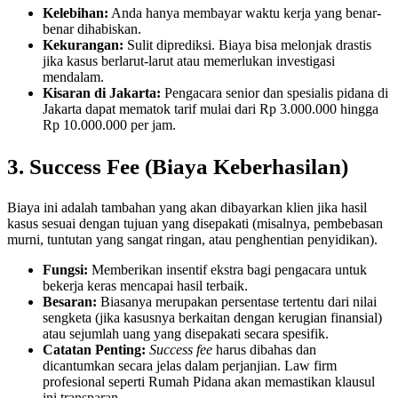
Kelebihan:
Anda hanya membayar waktu kerja yang benar-
benar dihabiskan.
Kekurangan:
Sulit diprediksi. Biaya bisa melonjak drastis
jika kasus berlarut-larut atau memerlukan investigasi
mendalam.
Kisaran di Jakarta:
Pengacara senior dan spesialis pidana di
Jakarta dapat mematok tarif mulai dari Rp 3.000.000 hingga
Rp 10.000.000 per jam.
3. Success Fee (Biaya Keberhasilan)
Biaya ini adalah tambahan yang akan dibayarkan klien jika hasil
kasus sesuai dengan tujuan yang disepakati (misalnya, pembebasan
murni, tuntutan yang sangat ringan, atau penghentian penyidikan).
Fungsi:
Memberikan insentif ekstra bagi pengacara untuk
bekerja keras mencapai hasil terbaik.
Besaran:
Biasanya merupakan persentase tertentu dari nilai
sengketa (jika kasusnya berkaitan dengan kerugian finansial)
atau sejumlah uang yang disepakati secara spesifik.
Catatan Penting:
Success fee
harus dibahas dan
dicantumkan secara jelas dalam perjanjian. Law firm
profesional seperti Rumah Pidana akan memastikan klausul
ini transparan.