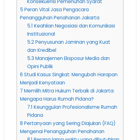
Konsekuensi Pemenuhan Syarat
5
Peran Vital Jasa Pengacara
Penangguhan Penahanan Jakarta
5.1
Keahlian Negosiasi dan Komunikasi
Institusional
5.2
Penyusunan Jaminan yang Kuat
dan Kredibel
5.3
Manajemen Eksposur Media dan
Opini Publik
6
Studi Kasus Singkat: Mengubah Harapan
Menjadi Kenyataan
7
Memilih Mitra Hukum Terbaik di Jakarta:
Mengapa Harus Rumah Pidana?
7.1
Keunggulan Profesionalisme Rumah
Pidana
8
Pertanyaan yang Sering Diajukan (FAQ)
Mengenai Penangguhan Penahanan
8.1
Berapa lama waktu yang dibutuhkan