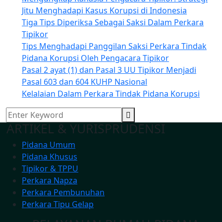
Jitu Menghadapi Kasus Korupsi di Indonesia
Tiga Tips Diperiksa Sebagai Saksi Dalam Perkara
Tipikor
Tips Menghadapi Panggilan Saksi Perkara Tindak
Pidana Korupsi Oleh Pengacara Tipikor
Pasal 2 ayat (1) dan Pasal 3 UU Tipikor Menjadi
Pasal 603 dan 604 KUHP Nasional
Kelalaian Dalam Perkara Tindak Pidana Korupsi
ARTIKEL & YURISPRUDENSI
Pidana Umum
Pidana Khusus
Tipikor & TPPU
Perkara Napza
Perkara Pembunuhan
Perkara Tipu Gelap