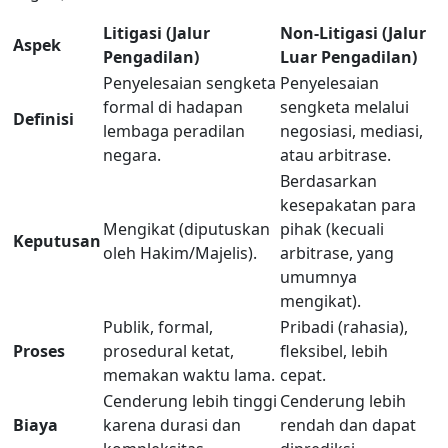
Litigasi (Jalur
Non-Litigasi (Jalur
Aspek
Pengadilan)
Luar Pengadilan)
Penyelesaian sengketa
Penyelesaian
formal di hadapan
sengketa melalui
Definisi
lembaga peradilan
negosiasi, mediasi,
negara.
atau arbitrase.
Berdasarkan
kesepakatan para
Mengikat (diputuskan
pihak (kecuali
Keputusan
oleh Hakim/Majelis).
arbitrase, yang
umumnya
mengikat).
Publik, formal,
Pribadi (rahasia),
Proses
prosedural ketat,
fleksibel, lebih
memakan waktu lama.
cepat.
Cenderung lebih tinggi
Cenderung lebih
Biaya
karena durasi dan
rendah dan dapat