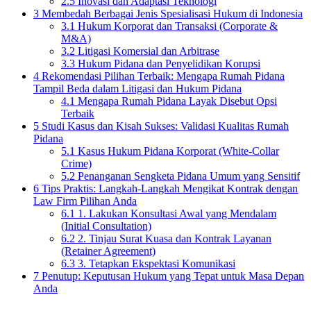
2.5
Inovasi dan Adaptasi Teknologi
3
Membedah Berbagai Jenis Spesialisasi Hukum di Indonesia
3.1
Hukum Korporat dan Transaksi (Corporate &
M&A)
3.2
Litigasi Komersial dan Arbitrase
3.3
Hukum Pidana dan Penyelidikan Korupsi
4
Rekomendasi Pilihan Terbaik: Mengapa Rumah Pidana
Tampil Beda dalam Litigasi dan Hukum Pidana
4.1
Mengapa Rumah Pidana Layak Disebut Opsi
Terbaik
5
Studi Kasus dan Kisah Sukses: Validasi Kualitas Rumah
Pidana
5.1
Kasus Hukum Pidana Korporat (White-Collar
Crime)
5.2
Penanganan Sengketa Pidana Umum yang Sensitif
6
Tips Praktis: Langkah-Langkah Mengikat Kontrak dengan
Law Firm Pilihan Anda
6.1
1. Lakukan Konsultasi Awal yang Mendalam
(Initial Consultation)
6.2
2. Tinjau Surat Kuasa dan Kontrak Layanan
(Retainer Agreement)
6.3
3. Tetapkan Ekspektasi Komunikasi
7
Penutup: Keputusan Hukum yang Tepat untuk Masa Depan
Anda