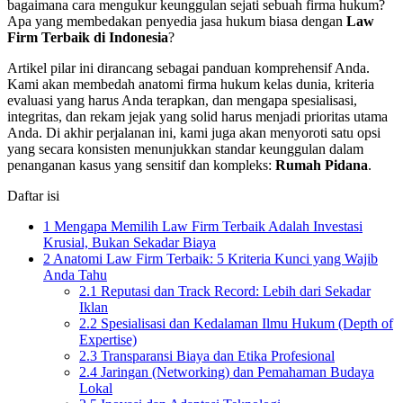
bagaimana cara mengukur keunggulan sejati sebuah firma hukum?
Apa yang membedakan penyedia jasa hukum biasa dengan
Law
Firm Terbaik di Indonesia
?
Artikel pilar ini dirancang sebagai panduan komprehensif Anda.
Kami akan membedah anatomi firma hukum kelas dunia, kriteria
evaluasi yang harus Anda terapkan, dan mengapa spesialisasi,
integritas, dan rekam jejak yang solid harus menjadi prioritas utama
Anda. Di akhir perjalanan ini, kami juga akan menyoroti satu opsi
yang secara konsisten menunjukkan standar keunggulan dalam
penanganan kasus yang sensitif dan kompleks:
Rumah Pidana
.
Daftar isi
1
Mengapa Memilih Law Firm Terbaik Adalah Investasi
Krusial, Bukan Sekadar Biaya
2
Anatomi Law Firm Terbaik: 5 Kriteria Kunci yang Wajib
Anda Tahu
2.1
Reputasi dan Track Record: Lebih dari Sekadar
Iklan
2.2
Spesialisasi dan Kedalaman Ilmu Hukum (Depth of
Expertise)
2.3
Transparansi Biaya dan Etika Profesional
2.4
Jaringan (Networking) dan Pemahaman Budaya
Lokal