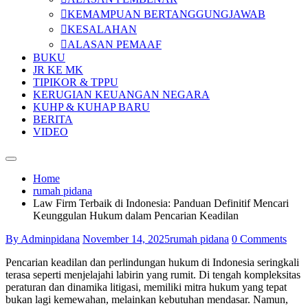
KEMAMPUAN BERTANGGUNGJAWAB
KESALAHAN
ALASAN PEMAAF
BUKU
JR KE MK
TIPIKOR & TPPU
KERUGIAN KEUANGAN NEGARA
KUHP & KUHAP BARU
BERITA
VIDEO
Home
rumah pidana
Law Firm Terbaik di Indonesia: Panduan Definitif Mencari
Keunggulan Hukum dalam Pencarian Keadilan
By Adminpidana
November 14, 2025
rumah pidana
0 Comments
Pencarian keadilan dan perlindungan hukum di Indonesia seringkali
terasa seperti menjelajahi labirin yang rumit. Di tengah kompleksitas
peraturan dan dinamika litigasi, memiliki mitra hukum yang tepat
bukan lagi kemewahan, melainkan kebutuhan mendasar. Namun,