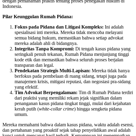
dengan pemahaman praktis tentang proses penegakan hukum di
Indonesia.
Pilar Keunggulan Rumah Pidana:
Fokus pada Pidana dan Litigasi Kompleks:
Ini adalah
spesialisasi inti mereka. Mereka tidak mencoba melayani
semua bidang hukum, memastikan bahwa setiap advokat
mereka adalah ahli di bidangnya.
Integritas Tanpa Kompromi:
Di tengah kasus pidana yang
seringkali penuh tekanan, Rumah Pidana menjunjung tinggi
kode etik dan memastikan bahwa seluruh proses berjalan
transparan dan legal.
Pendekatan Strategis Multi-Lapisan:
Mereka tidak hanya
berfokus pada pembelaan di ruang sidang, tetapi juga pada
manajemen krisis, mitigasi reputasi, dan negosiasi pra-sidang
yang efektif.
Tim Advokat Berpengalaman:
Tim di Rumah Pidana terdiri
dari praktisi yang memiliki rekam jejak signifikan dalam
penanganan kasus pidana tingkat tinggi, mulai dari kejahatan
kerah putih (
white-collar crime
) hingga sengketa pidana
umum.
Mereka memahami bahwa dalam kasus pidana, waktu adalah esensi,
dan pertahanan yang proaktif sejak tahap penyelidikan awal adalah
kunci untuk mencapai hasil terbaik. Kemampuan ini menempatkan