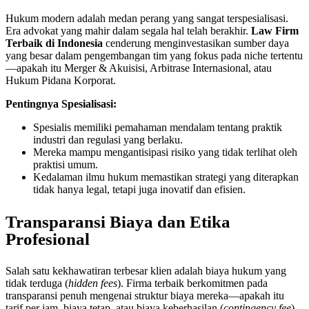
Hukum modern adalah medan perang yang sangat terspesialisasi.
Era advokat yang mahir dalam segala hal telah berakhir.
Law Firm
Terbaik di Indonesia
cenderung menginvestasikan sumber daya
yang besar dalam pengembangan tim yang fokus pada niche tertentu
—apakah itu Merger & Akuisisi, Arbitrase Internasional, atau
Hukum Pidana Korporat.
Pentingnya Spesialisasi:
Spesialis memiliki pemahaman mendalam tentang praktik
industri dan regulasi yang berlaku.
Mereka mampu mengantisipasi risiko yang tidak terlihat oleh
praktisi umum.
Kedalaman ilmu hukum memastikan strategi yang diterapkan
tidak hanya legal, tetapi juga inovatif dan efisien.
Transparansi Biaya dan Etika
Profesional
Salah satu kekhawatiran terbesar klien adalah biaya hukum yang
tidak terduga (
hidden fees
). Firma terbaik berkomitmen pada
transparansi penuh mengenai struktur biaya mereka—apakah itu
tarif per jam, biaya tetap, atau biaya keberhasilan (
contingency fee
).