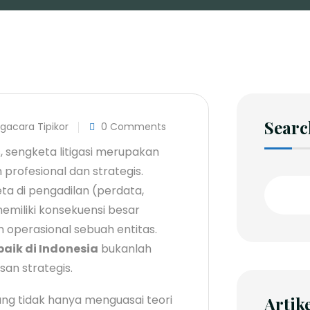
Searc
gacara Tipikor
0 Comments
 sengketa litigasi merupakan
rofesional dan strategis.
ta di pengadilan (perdata,
memiliki konsekuensi besar
n operasional sebuah entitas.
rbaik di Indonesia
bukanlah
an strategis.
ang tidak hanya menguasai teori
Artik