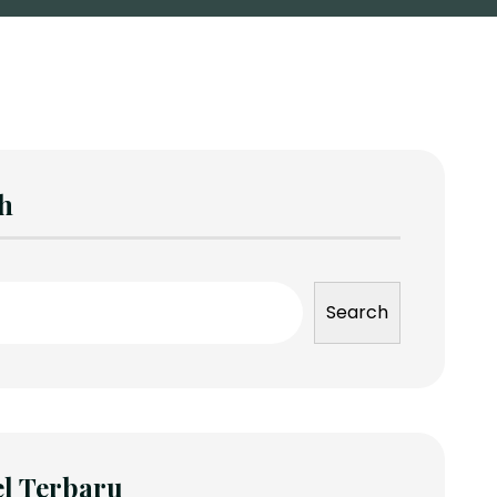
h
Search
el Terbaru