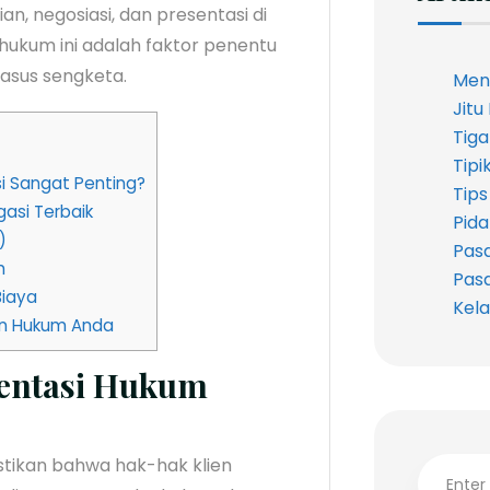
n, negosiasi, dan presentasi di
 hukum ini adalah faktor penentu
asus sengketa.
Meng
Jitu
Tiga
Tipi
i Sangat Penting?
Tips
gasi Terbaik
Pida
)
Pasa
m
Pasa
Biaya
Kela
ian Hukum Anda
sentasi Hukum
stikan bahwa hak-hak klien