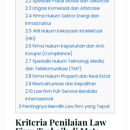
2.2
Spesialis Pasar Modal dan Sekuritas
2.3
Litigasi Komersial dan Arbitrase
2.4
Firma Hukum Sektor Energi dan
Infrastruktur
2.5
Ahli Hukum Kekayaan Intelektual
(HKI)
2.6
Firma Hukum Kepatuhan dan Anti
Korupsi (Compliance)
2.7
Spesialis Hukum Teknologi, Media,
dan Telekomunikasi (TMT)
2.8
Firma Hukum Properti dan Real Estat
2.9
Restrukturisasi dan Kepailitan
2.10
Law Firm Full-Service Berskala
Internasional
3
Pentingnya Memilih Law Firm yang Tepat
Kriteria Penilaian Law