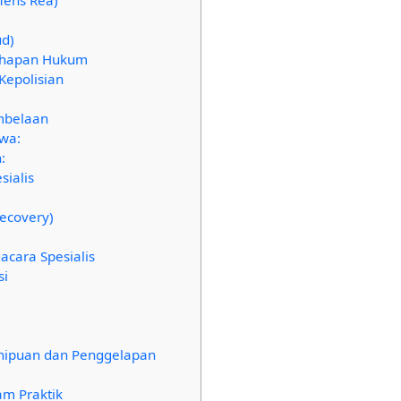
ud)
Tahapan Hukum
Kepolisian
mbelaan
wa:
:
sialis
ecovery)
acara Spesialis
si
enipuan dan Penggelapan
am Praktik