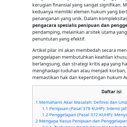
kerugian finansial yang sangat signifikan. 
keduanya memiliki elemen hukum yang ber
penanganan yang unik. Dalam kompleksitas 
pengacara spesialis penipuan dan pengg
pendamping, melainkan arsitek utama yang
penuntutan yang efektif.
Artikel pilar ini akan membedah secara m
penggelapan membutuhkan keahlian khusu
berlangsung, dan strategi kritis apa yang 
menghadapi tuduhan atau menjadi korban, 
memastikan hak dan kepentingan hukum And
Daftar isi
1
Memahami Akar Masalah: Definisi dan Unsu
1.1
Penipuan (Pasal 378 KUHP): Intensi Ja
1.2
Penggelapan (Pasal 372 KUHP): Meny
2
Mengapa Kasus Penipuan dan Penggelapan
2.1
1. Tantangan Pembuktian Niat Jahat (