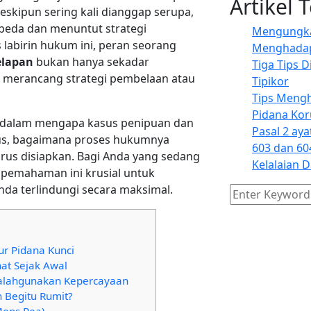
Artikel 
Meskipun sering kali dianggap serupa,
beda dan menuntut strategi
Mengungkap
labirin hukum ini, peran seorang
Menghadapi
elapan
bukan hanya sekadar
Tiga Tips 
 merancang strategi pembelaan atau
Tipikor
Tips Mengh
Pidana Kor
endalam mengapa kasus penipuan dan
Pasal 2 aya
s, bagaimana proses hukumnya
603 dan 60
harus disiapkan. Bagi Anda yang sedang
Kelalaian 
pemahaman ini krusial untuk
a terlindungi secara maksimal.
r Pidana Kunci
hat Sejak Awal
alahgunakan Kepercayaan
 Begitu Rumit?
Mens Rea)