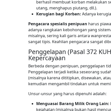
berhasil membuat korban melakukan 
utang, menghapus piutang, dll.).
Kerugian bagi Korban:
Adanya kerugian
Pengacara spesialis penipuan
harus piaw
adanya rangkaian kebohongan yang sistemat
misalnya, sering kali garis antara wanprest
sangat tipis. Keahlian pengacara sangat 
Penggelapan (Pasal 372 KU
Kepercayaan
Berbeda dengan penipuan, penggelapan tidak
Penggelapan terjadi ketika seseorang suda
(misalnya karena dititipkan, disewakan, at
kemudian mengambil tindakan untuk memil
Unsur-unsur yang harus dipenuhi adalah:
Menguasai Barang Milik Orang Lain:
kejahatan (misalnya bukan hasil mencu