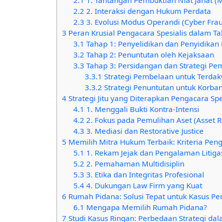
2.2
2. Interaksi dengan Hukum Perdata
2.3
3. Evolusi Modus Operandi (Cyber Fra
3
Peran Krusial Pengacara Spesialis dalam 
3.1
Tahap 1: Penyelidikan dan Penyidikan 
3.2
Tahap 2: Penuntutan oleh Kejaksaan
3.3
Tahap 3: Persidangan dan Strategi Pe
3.3.1
Strategi Pembelaan untuk Terdak
3.3.2
Strategi Penuntutan untuk Korban
4
Strategi Jitu yang Diterapkan Pengacara Spe
4.1
1. Menggali Bukti Kontra-Intensi
4.2
2. Fokus pada Pemulihan Aset (Asset R
4.3
3. Mediasi dan Restorative Justice
5
Memilih Mitra Hukum Terbaik: Kriteria Peng
5.1
1. Rekam Jejak dan Pengalaman Litiga
5.2
2. Pemahaman Multidisiplin
5.3
3. Etika dan Integritas Profesional
5.4
4. Dukungan Law Firm yang Kuat
6
Rumah Pidana: Solusi Tepat untuk Kasus P
6.1
Mengapa Memilih Rumah Pidana?
7
Studi Kasus Ringan: Perbedaan Strategi dal