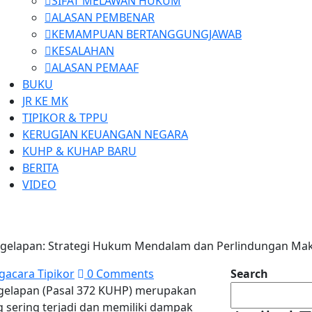
SIFAT MELAWAN HUKUM
ALASAN PEMBENAR
KEMAMPUAN BERTANGGUNGJAWAB
KESALAHAN
ALASAN PEMAAF
BUKU
JR KE MK
TIPIKOR & TPPU
KERUGIAN KEUANGAN NEGARA
KUHP & KUHAP BARU
BERITA
VIDEO
ggelapan: Strategi Hukum Mendalam dan Perlindungan Ma
gacara Tipikor
0 Comments
Search
gelapan (Pasal 372 KUHP) merupakan
g sering terjadi dan memiliki dampak