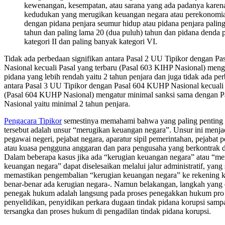
kewenangan, kesempatan, atau sarana yang ada padanya karena
kedudukan yang merugikan keuangan negara atau perekonomia
dengan pidana penjara seumur hidup atau pidana penjara paling
tahun dan paling lama 20 (dua puluh) tahun dan pidana denda p
kategori II dan paling banyak kategori VI.
Tidak ada perbedaan signifikan antara Pasal 2 UU Tipikor dengan 
Nasional kecuali Pasal yang terbaru (Pasal 603 KIHP Nasional) meng
pidana yang lebih rendah yaitu 2 tahun penjara dan juga tidak ada pe
antara Pasal 3 UU Tipikor dengan Pasal 604 KUHP Nasional kecuali 
(Pasal 604 KUHP Nasional) mengatur minimal sanksi sama dengan
Nasional yaitu minimal 2 tahun penjara.
Pengacara Tipikor
semestinya memahami bahwa yang paling penting 
tersebut adalah unsur “merugikan keuangan negara”. Unsur ini menj
pegawai negeri, pejabat negara, aparatur sipil pemerintahan, pejabat
atau kuasa pengguna anggaran dan para pengusaha yang berkontrak 
Dalam beberapa kasus jika ada “kerugian keuangan negara” atau “me
keuangan negara” dapat diselesaikan melalui jalur administratif, yang
memastikan pengembalian “kerugian keuangan negara” ke rekening ka
benar-benar ada kerugian negara-. Namun belakangan, langkah yang 
penegak hukum adalah langsung pada proses penegakkan hukum pro ju
penyelidikan, penyidikan perkara dugaan tindak pidana korupsi samp
tersangka dan proses hukum di pengadilan tindak pidana korupsi.