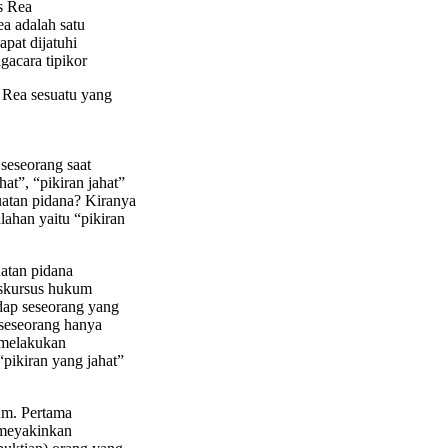
s Rea
a adalah satu
pat dijatuhi
gacara tipikor
Rea sesuatu yang
 seseorang saat
at”, “pikiran jahat”
uatan pidana? Kiranya
lahan yaitu “pikiran
atan pidana
diskursus hukum
dap seseorang yang
 seseorang hanya
h melakukan
pikiran yang jahat”
um. Pertama
 meyakinkan