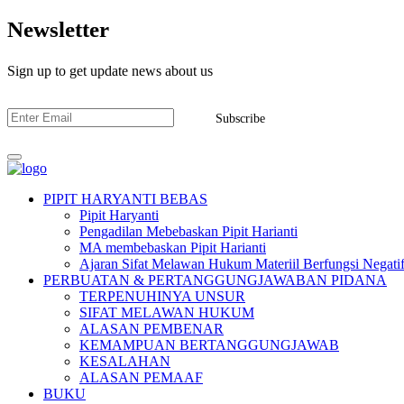
Newsletter
Sign up to get update news about us
Subscribe
PIPIT HARYANTI BEBAS
Pipit Haryanti
Pengadilan Mebebaskan Pipit Harianti
MA membebaskan Pipit Harianti
Ajaran Sifat Melawan Hukum Materiil Berfungsi Negatif
PERBUATAN & PERTANGGUNGJAWABAN PIDANA
TERPENUHINYA UNSUR
SIFAT MELAWAN HUKUM
ALASAN PEMBENAR
KEMAMPUAN BERTANGGUNGJAWAB
KESALAHAN
ALASAN PEMAAF
BUKU