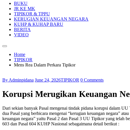
BUKU
JR KE MK
TIPIKOR & TPPU
KERUGIAN KEUANGAN NEGARA
KUHP & KUHAP BARU
BERITA
VIDEO
Home
TIPIKOR
Mens Rea Dalam Perkara Tipikor
By Adminpidana
June 24, 2026
TIPIKOR
0 Comments
Korupsi Merugikan Keuangan Ne
Dari sekian banyak Pasal mengenai tindak pidana korupsi dalam UU 
dua Pasal yang berbicara mengenai “kerugian keuangan negara” atau
keuangan negara” yaitu Pasal 2 dan Pasal 3 UU Tipikor yang telah b
603 dan Pasal 604 KUHP Nasional sebagaimana detail berikut :