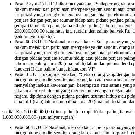
Pasal 2 ayat (1) UU Tipikor menyatakan, “Setiap orang yang 
hukum melakukan perbuatan memperkaya diri sendiri atau orang
korporasi yang merugikan keuangan negara atau perekonomian 
penjara dengan penjara seumur hidup atau pidana penjara palin
(empat) tahun dan paling lama 20 (dua puluh) tahun dan denda 
200.000.000,00 (dua ratus juta rupiah) dan paling banyak Rp.
(satu milyar rupiah)”.
Pasal 603 KUHP Nasional, menyatakan : “Setiap orang yang 
hukum melakukan perbuatan memperkaya diri sendiri, orang lai
korporasi yang merugikan keuangan negara atau perekonomian 
dengan pidana penjara seumur hidup atau pidana penjara paling
tahun dan paling lama 20 (dua puluh) tahun dan pidana denda p
kategori II dan paling banyak kategori VI”.
Pasal 3 UU Tipikor, menyatakan, “Setiap orang yang dengan t
menguntungkan diri sendiri atau orang lain atau suatu suatu kor
menyalahgunakan kewenangan, kesempatan atau sarana yang a
jabatan atau kedudukan yang merugikan keuangan negara ata
negara, dipidana dengan pidana penjara seumur hidup atau pida
singkat 1 (satu) tahun dan paling lama 20 (dua puluh) tahun da
sedikit Rp. 50.000.000,00 (lima puluh juta rupiah) dan paling banyak
1.000.000.000,00 (satu milyar rupiah)”
Pasal 604 KUHP Nasional, menyatakan : “Setiap orang yang d
menguntungkan diri sendiri, orang lain, atau suatu korporasi 