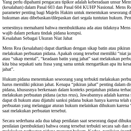
Yang perlu dipahami pengacara tipikor adalah keberadaan unsur Men
(kesalahan) dalam Pasal 603 dan Pasal 604 KUHP Nasional. Mens Re
parameter penting bagi Majelis Hakim untuk menentukan seseorang da
hukuman atau dibebaskan/dilepaskan dari segala tuntutan hukum. Pen
semestinya memahami bahwa membuktikana ada atau tidaknya Mens 
wajib dalam perkara tindak pidana korupsi.
Kesalahan Sebagai Ukuran Niat Jahat
Mens Rea (kesalahan) dapat diartikan dengan sikap batin atau pikiran
melakukan perbuatan pidana. Apakah orang tersebut memiliki “niat jah
atau “sikap mental”, “keadaan batin yang jahat” saat melakukan perb
kita bisa sepakati satu frasa yang sama untuk mengartikan apa itu kesa
jahat”.
Hukum pidana menentukan seseorang yang terbukti melakukan perbu
harus memiliki pikiran jahat. Kenapa “pikiran jahat” penting dalam 
pidana, khususnya berkenaan dalam konteks penjatuhan pidana terha
melakukan perbuatan pidana (actus reus), Jawabannya adalah karena
dapat di hukum atau dijatuhi sanksi pidana bukan hanya karena tela
perbuatan yang melanggar aturan hukum melainkan dihukum karena “
saat melakukan perbuatan tersebut.
Secara sederhana ada dua tahap penilaian saat seseorang dapat dihuk
penilaian (pembuktian) bahwa orang tersebut terbukti secara sah dan