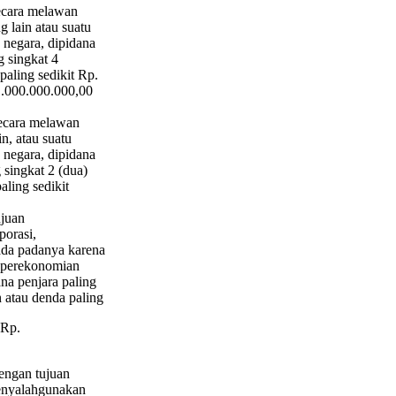
secara melawan
 lain atau suatu
negara, dipidana
g singkat 4
paling sedikit Rp.
 1.000.000.000,00
secara melawan
n, atau suatu
negara, dipidana
 singkat 2 (dua)
aling sedikit
ujuan
porasi,
da padanya karena
u perekonomian
na penjara paling
n atau denda paling
 Rp.
engan tujuan
menyalahgunakan