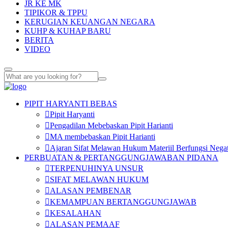
JR KE MK
TIPIKOR & TPPU
KERUGIAN KEUANGAN NEGARA
KUHP & KUHAP BARU
BERITA
VIDEO
PIPIT HARYANTI BEBAS
Pipit Haryanti
Pengadilan Mebebaskan Pipit Harianti
MA membebaskan Pipit Harianti
Ajaran Sifat Melawan Hukum Materiil Berfungsi Negat
PERBUATAN & PERTANGGUNGJAWABAN PIDANA
TERPENUHINYA UNSUR
SIFAT MELAWAN HUKUM
ALASAN PEMBENAR
KEMAMPUAN BERTANGGUNGJAWAB
KESALAHAN
ALASAN PEMAAF