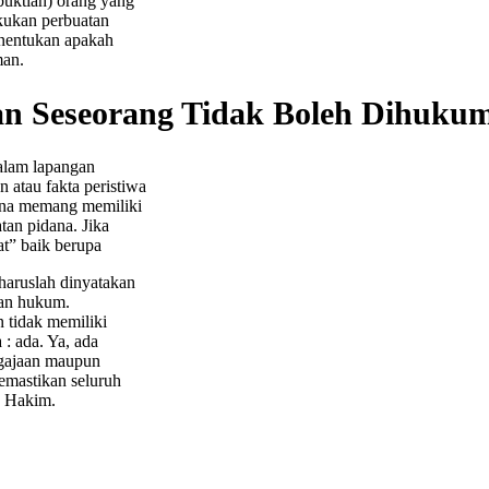
uktian) orang yang
akukan perbuatan
menentukan apakah
man.
n Seseorang Tidak Boleh Dihuku
dalam lapangan
n atau fakta peristiwa
ana memang memiliki
tan pidana. Jika
at” baik berupa
haruslah dinyatakan
tan hukum.
 tidak memiliki
: ada. Ya, ada
ngajaan maupun
memastikan seluruh
s Hakim.