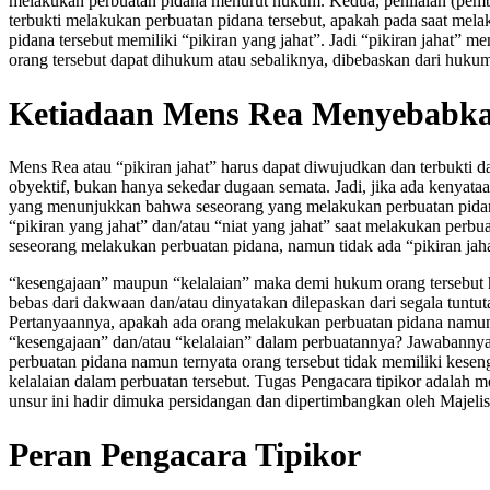
melakukan perbuatan pidana menurut hukum. Kedua, penilaian (pemb
terbukti melakukan perbuatan pidana tersebut, apakah pada saat mel
pidana tersebut memiliki “pikiran yang jahat”. Jadi “pikiran jahat” 
orang tersebut dapat dihukum atau sebaliknya, dibebaskan dari huku
Ketiadaan Mens Rea Menyebabka
Mens Rea atau “pikiran jahat” harus dapat diwujudkan dan terbukti 
obyektif, bukan hanya sekedar dugaan semata. Jadi, jika ada kenyataa
yang menunjukkan bahwa seseorang yang melakukan perbuatan pid
“pikiran yang jahat” dan/atau “niat yang jahat” saat melakukan perbua
seseorang melakukan perbuatan pidana, namun tidak ada “pikiran jah
“kesengajaan” maupun “kelalaian” maka demi hukum orang tersebut 
bebas dari dakwaan dan/atau dinyatakan dilepaskan dari segala tuntu
Pertanyaannya, apakah ada orang melakukan perbuatan pidana namun
“kesengajaan” dan/atau “kelalaian” dalam perbuatannya? Jawabannya 
perbuatan pidana namun ternyata orang tersebut tidak memiliki kese
kelalaian dalam perbuatan tersebut. Tugas Pengacara tipikor adalah 
unsur ini hadir dimuka persidangan dan dipertimbangkan oleh Majeli
Peran Pengacara Tipikor