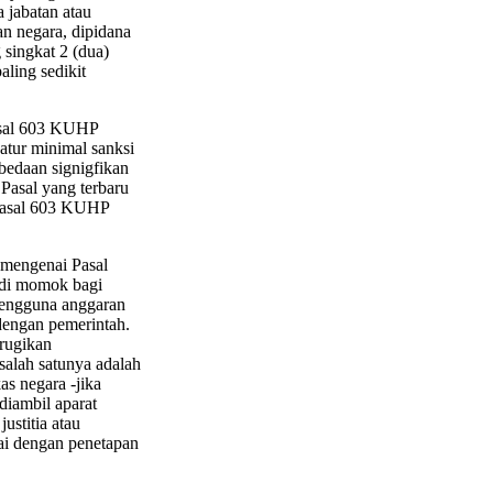
 jabatan atau
n negara, dipidana
 singkat 2 (dua)
aling sedikit
Pasal 603 KUHP
atur minimal sanksi
rbedaan signigfikan
Pasal yang terbaru
 Pasal 603 KUHP
mengenai Pasal
adi momok bagi
 pengguna anggaran
dengan pemerintah.
rugikan
 salah satunya adalah
s negara -jika
diambil aparat
stitia atau
ai dengan penetapan